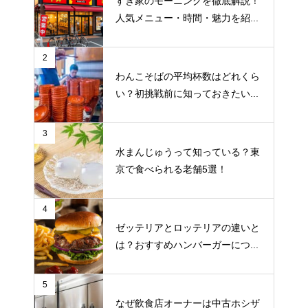
すき家のモーニングを徹底解説！
人気メニュー・時間・魅力を紹...
2
わんこそばの平均杯数はどれくら
い？初挑戦前に知っておきたい...
3
水まんじゅうって知っている？東
京で食べられる老舗5選！
4
ゼッテリアとロッテリアの違いと
は？おすすめハンバーガーにつ...
5
なぜ飲食店オーナーは中古ホシザ