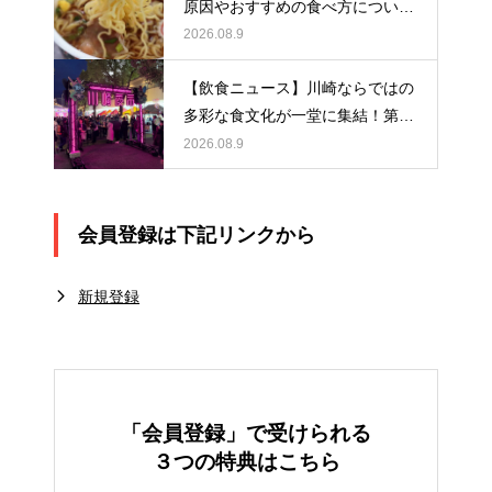
原因やおすすめの食べ方について
解説！
2026.08.9
【飲食ニュース】川崎ならではの
多彩な食文化が一堂に集結！第5
回『川崎夜市』を開催します！
2026.08.9
会員登録は下記リンクから
新規登録
「会員登録」で受けられる
３つの特典はこちら