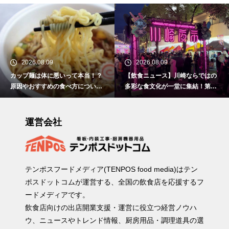
2026.08.09
2026.08.09
カップ麺は体に悪いって本当！？
【飲食ニュース】川崎ならではの
原因やおすすめの食べ方について
多彩な食文化が一堂に集結！第5
解説！
回『川崎夜市』を開催します！
運営会社
テンポスフードメディア(TENPOS food media)はテン
ポスドットコムが運営する、全国の飲食店を応援するフ
ードメディアです。
飲食店向けの出店開業支援・運営に役立つ経営ノウハ
ウ、ニュースやトレンド情報、厨房用品・調理道具の選