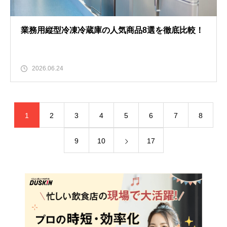
業務用縦型冷凍冷蔵庫の人気商品8選を徹底比較！
2026.06.24
1
2
3
4
5
6
7
8
9
10
17