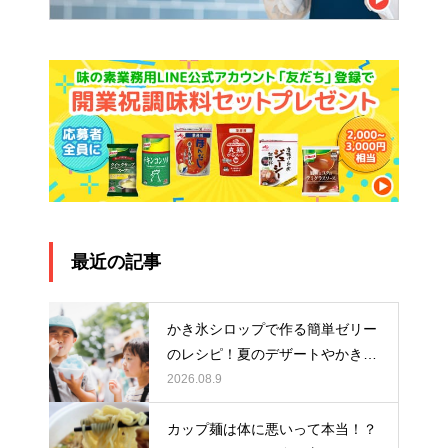
最近の記事
かき氷シロップで作る簡単ゼリー
のレシピ！夏のデザートやかき氷
アレンジにもおすすめ
2026.08.9
カップ麺は体に悪いって本当！？