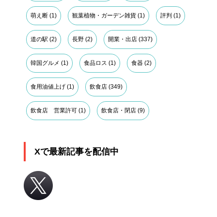
萌え断
(1)
観葉植物・ガーデン雑貨
(1)
評判
(1)
道の駅
(2)
長野
(2)
開業・出店
(337)
韓国グルメ
(1)
食品ロス
(1)
食器
(2)
食用油値上げ
(1)
飲食店
(349)
飲食店 営業許可
(1)
飲食店・閉店
(9)
Xで最新記事を配信中