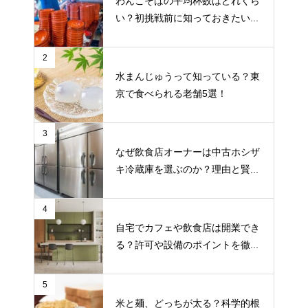
わんこそばの平均杯数はどれくら
い？初挑戦前に知っておきたい...
2
水まんじゅうって知っている？東
京で食べられる老舗5選！
3
なぜ飲食店オーナーは中古ホシザ
キ冷蔵庫を選ぶのか？理由と賢...
4
自宅でカフェや飲食店は開業でき
る？許可や設備のポイントを徹...
5
米と麺、どっちが太る？科学的根