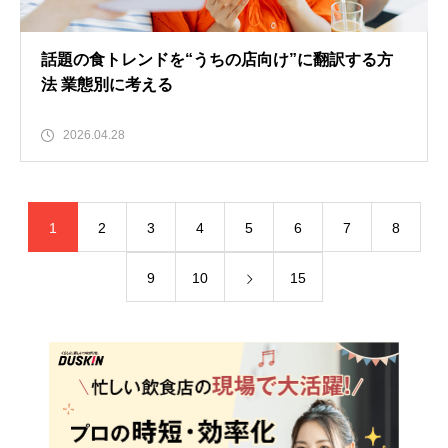
話題の食トレンドを“うちの店向け”に翻訳する方
法 業態別に考える
2026.04.28
1
2
3
4
5
6
7
8
9
10
15