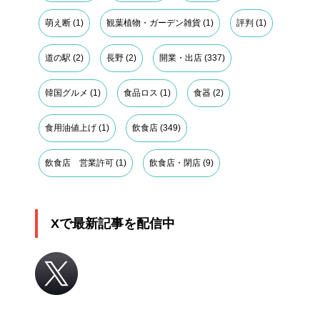
萌え断
(1)
観葉植物・ガーデン雑貨
(1)
評判
(1)
道の駅
(2)
長野
(2)
開業・出店
(337)
韓国グルメ
(1)
食品ロス
(1)
食器
(2)
食用油値上げ
(1)
飲食店
(349)
飲食店 営業許可
(1)
飲食店・閉店
(9)
Xで最新記事を配信中