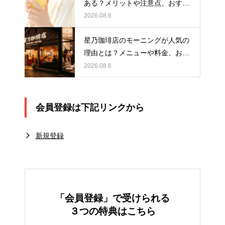
ある？メリットや注意点、おすす
めの取り入れ方を紹介
2026.08.6
星乃珈琲店のモーニングが人気の
理由とは？メニューや料金、おす
すめの楽しみ方を紹介
2026.08.6
会員登録は下記リンクから
新規登録
「会員登録」で受けられる
３つの特典はこちら