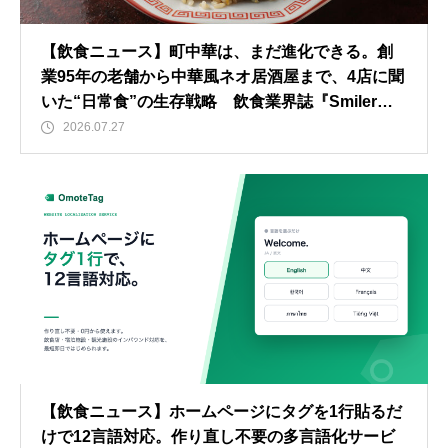
【飲食ニュース】町中華は、まだ進化できる。創
業95年の老舗から中華風ネオ居酒屋まで、4店に聞
いた“日常食”の生存戦略 飲食業界誌『Smiler』1
24号発行 全国83ヶ所のテンポスバスターズの店舗
2026.07.27
で無料配布
【飲食ニュース】ホームページにタグを1行貼るだ
けで12言語対応。作り直し不要の多言語化サービ