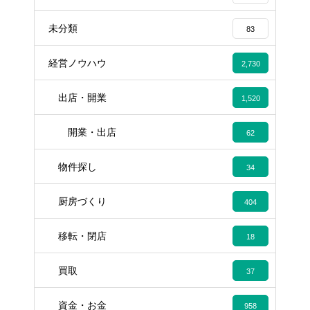
未分類
83
経営ノウハウ
2,730
出店・開業
1,520
開業・出店
62
物件探し
34
厨房づくり
404
移転・閉店
18
買取
37
資金・お金
958