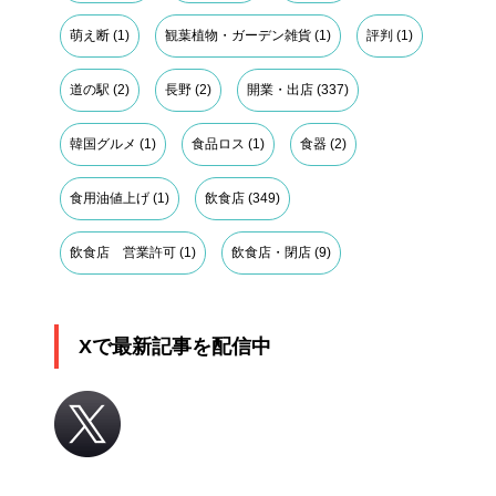
萌え断
(1)
観葉植物・ガーデン雑貨
(1)
評判
(1)
道の駅
(2)
長野
(2)
開業・出店
(337)
韓国グルメ
(1)
食品ロス
(1)
食器
(2)
食用油値上げ
(1)
飲食店
(349)
飲食店 営業許可
(1)
飲食店・閉店
(9)
Xで最新記事を配信中