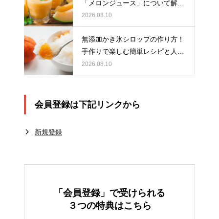
「メロンジュース」について解
説！
2026.08.10
無添加かき氷シロップの作り方！
手作りで楽しむ簡単レシピと人気
フレーバーを紹介
2026.08.10
会員登録は下記リンクから
新規登録
「会員登録」で受けられる
３つの特典はこちら