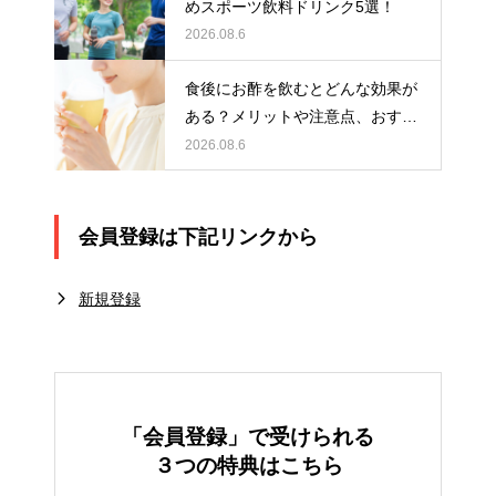
めスポーツ飲料ドリンク5選！
2026.08.6
食後にお酢を飲むとどんな効果が
ある？メリットや注意点、おすす
めの取り入れ方を紹介
2026.08.6
会員登録は下記リンクから
新規登録
「会員登録」で受けられる
３つの特典はこちら