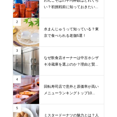
わんこそばの平均杯数はどれくら
い？初挑戦前に知っておきたい...
2
水まんじゅうって知っている？東
京で食べられる老舗5選！
3
なぜ飲食店オーナーは中古ホシザ
キ冷蔵庫を選ぶのか？理由と賢...
4
回転寿司店で意外と原価率が高い
メニューランキングトップ10...
5
ミスタードーナツの魅力とは？人