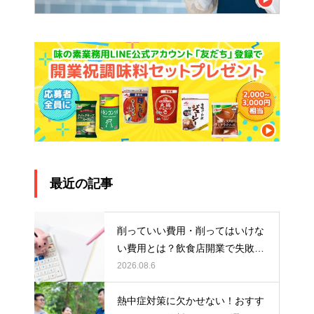
最近の記事
削っていい費用・削ってはいけな
い費用とは？飲食店開業で失敗し
ないお金の使い方
2026.08.6
熱中症対策に欠かせない！おすす