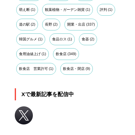
萌え断
(1)
観葉植物・ガーデン雑貨
(1)
評判
(1)
道の駅
(2)
長野
(2)
開業・出店
(337)
韓国グルメ
(1)
食品ロス
(1)
食器
(2)
食用油値上げ
(1)
飲食店
(349)
飲食店 営業許可
(1)
飲食店・閉店
(9)
Xで最新記事を配信中