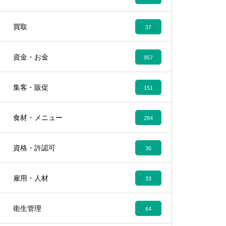
買取
37
資金・お金
957
集客・販促
151
食材・メニュー
284
資格・許認可
36
雇用・人材
33
衛生管理
64