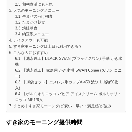
和朝食派にも人気
人気のモーニングメニュー
牛まぜのっけ朝食
たまかけ朝食
焼鮭朝食
納豆系メニュー
テイクアウトも可能
すき家モーニングは土日も利用できる？
こんな人におすすめ
【池永鉄工】BLACK SWAN (ブラックスワン) 手動 かき氷
機
【池永鉄工】 家庭用 かき氷機 SWAN Conee (スワン コニ
ー)
【10袋セット】エスレン氷カップA-450 波氷 L 1袋(50枚
入)
【ボルミオリロッコ バヒア アイスクリーム ボルミオリ・
ロッコ MP1/6入
まとめ｜すき家モーニングは“安い・早い・満足感”が強み
すき家のモーニング提供時間