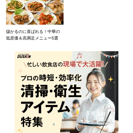
南高梅 」をしまなみブルワリ
ーが発売！ 非加熱・無濾過
製法で芳醇なうまみ
儲かるのに喜ばれる！中華の
低原価＆高満足メニュー5選