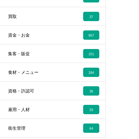
買取
37
資金・お金
957
集客・販促
151
食材・メニュー
284
資格・許認可
36
雇用・人材
33
衛生管理
64