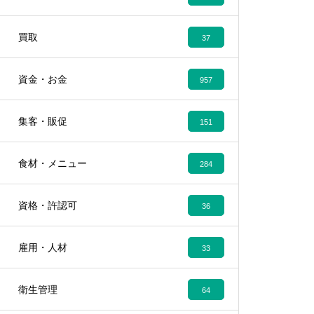
買取
37
資金・お金
957
集客・販促
151
食材・メニュー
284
資格・許認可
36
雇用・人材
33
衛生管理
64