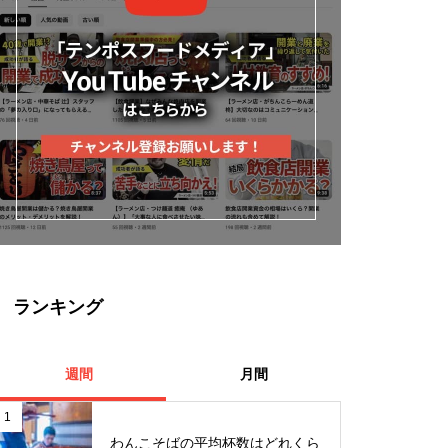
ランキング
週間
月間
1
わんこそばの平均杯数はどれくら