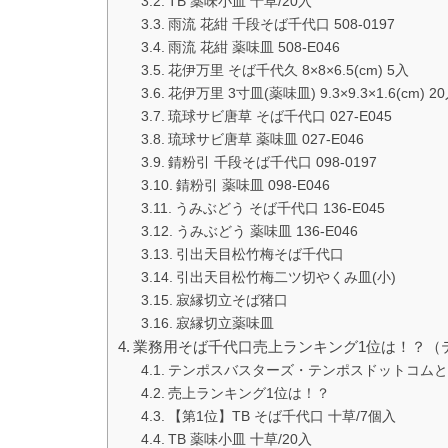
TB 薬味小皿 十草/20入
雨流 花紺 千段そば千代口 508-0197
雨流 花紺 薬味皿 508-E046
花伊万里 そば千代久 8×8×6.5(cm) 5入
花伊万里 3寸皿(薬味皿) 9.3×9.3×1.6(cm) 2
琉球サビ唐草 そば千代口 027-E045
琉球サビ唐草 薬味皿 027-E046
錆粉引 千段そば千代口 098-0197
錆粉引 薬味皿 098-E046
うみぶどう そば千代口 136-E045
うみぶどう 薬味皿 136-E046
引出天目松竹梅そば千代口
引出天目松竹梅二ツ切やくみ皿(小)
寂縁切立そば猪口
寂縁切立薬味皿
業務用そば千代口売上ランキング1位は！？（
テンポスバスターズ・テンポスドットコムと
売上ランキング1位は！？
【第1位】TB そば千代口 十草/7個入
TB 薬味小皿 十草/20入