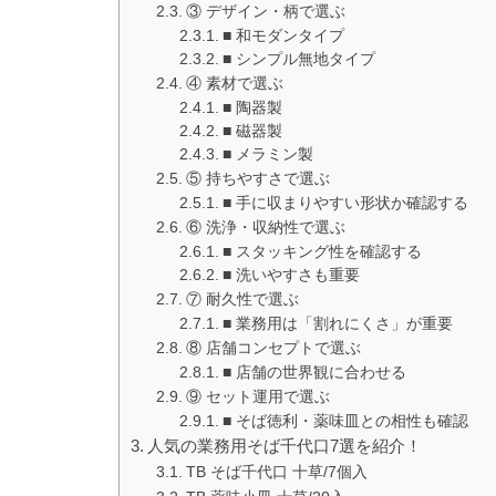
③ デザイン・柄で選ぶ
■ 和モダンタイプ
■ シンプル無地タイプ
④ 素材で選ぶ
■ 陶器製
■ 磁器製
■ メラミン製
⑤ 持ちやすさで選ぶ
■ 手に収まりやすい形状か確認する
⑥ 洗浄・収納性で選ぶ
■ スタッキング性を確認する
■ 洗いやすさも重要
⑦ 耐久性で選ぶ
■ 業務用は「割れにくさ」が重要
⑧ 店舗コンセプトで選ぶ
■ 店舗の世界観に合わせる
⑨ セット運用で選ぶ
■ そば徳利・薬味皿との相性も確認
人気の業務用そば千代口7選を紹介！
TB そば千代口 十草/7個入