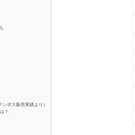
0入
テンポス販売実績より）
は？