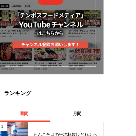
ランキング
週間
月間
1
わんこそばの平均杯数はどれくら