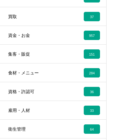
買取
37
資金・お金
957
集客・販促
151
食材・メニュー
284
資格・許認可
36
雇用・人材
33
衛生管理
64