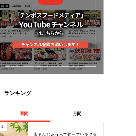
ランキング
週間
月間
1
水まんじゅうって知っている？東