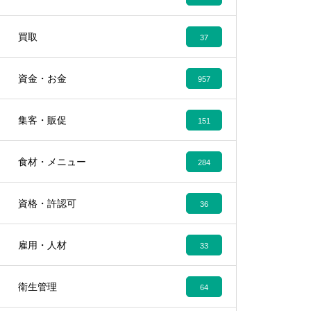
買取
37
資金・お金
957
集客・販促
151
食材・メニュー
284
資格・許認可
36
雇用・人材
33
衛生管理
64