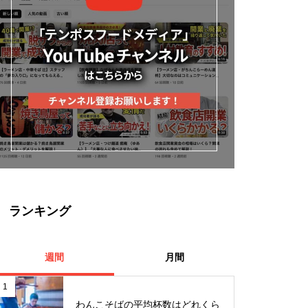
ランキング
週間
月間
1
わんこそばの平均杯数はどれくら