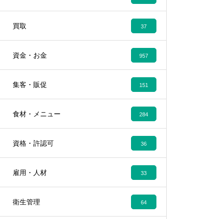
買取
37
資金・お金
957
集客・販促
151
食材・メニュー
284
資格・許認可
36
雇用・人材
33
衛生管理
64