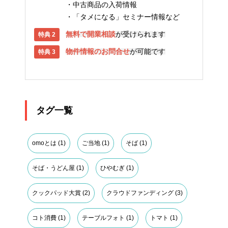
中古商品の入荷情報
「タメになる」セミナー情報など
無料で開業相談
が受けられます
物件情報のお問合せ
が可能です
タグ一覧
omoとは
(1)
ご当地
(1)
そば
(1)
そば・うどん屋
(1)
ひやむぎ
(1)
クックパッド大賞
(2)
クラウドファンディング
(3)
コト消費
(1)
テーブルフォト
(1)
トマト
(1)