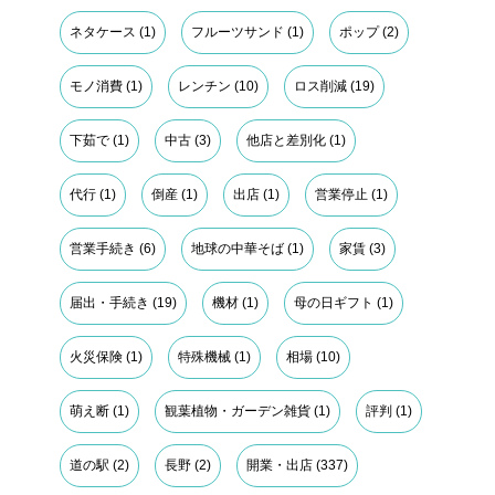
ネタケース
(1)
フルーツサンド
(1)
ポップ
(2)
モノ消費
(1)
レンチン
(10)
ロス削減
(19)
下茹で
(1)
中古
(3)
他店と差別化
(1)
代行
(1)
倒産
(1)
出店
(1)
営業停止
(1)
営業手続き
(6)
地球の中華そば
(1)
家賃
(3)
届出・手続き
(19)
機材
(1)
母の日ギフト
(1)
火災保険
(1)
特殊機械
(1)
相場
(10)
萌え断
(1)
観葉植物・ガーデン雑貨
(1)
評判
(1)
道の駅
(2)
長野
(2)
開業・出店
(337)