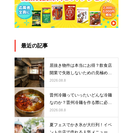
最近の記事
居抜き物件は本当にお得？飲食店
開業で失敗しないための見極め方
と厨房機器選びを解説
2026.08.8
晋州冷麺っていったいどんな冷麺
なのか？晋州冷麺を作る際に必要
なアイテムとは？
2026.08.8
夏フェスでかき氷が大行列！イベ
ント出店で売れる人気メニュー作