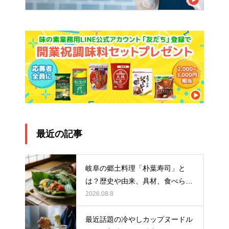
最近の記事
岐阜の郷土料理「朴葉寿司」と
は？歴史や由来、具材、食べられ
る時期まで徹底紹介
2026.08.8
最近話題の冷やしカップヌードル