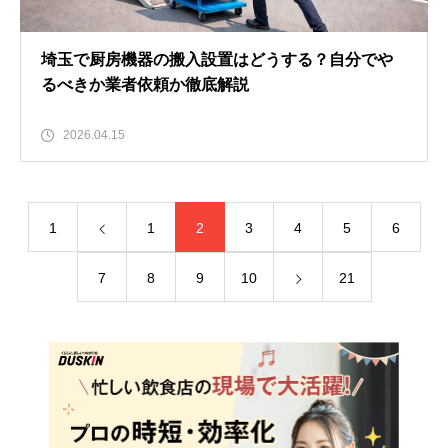
埼玉で厨房機器の搬入設置はどうする？自分でや
るべきか業者依頼か徹底解説
2026.04.15
1
1
2
3
4
5
6
7
8
9
10
21