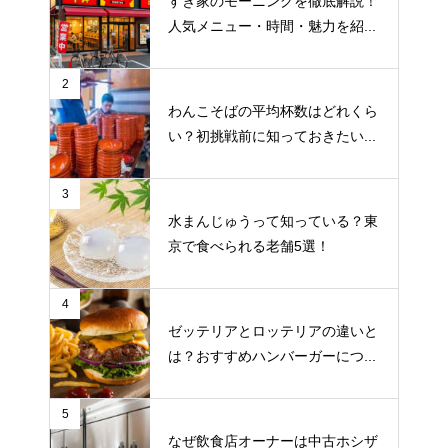
すき家のモーニングを徹底解説！
人気メニュー・時間・魅力を紹...
2
わんこそばの平均杯数はどれくら
い？初挑戦前に知っておきたい...
3
水まんじゅうって知っている？東
京で食べられる老舗5選！
4
ゼッテリアとロッテリアの違いと
は？おすすめハンバーガーにつ...
5
なぜ飲食店オーナーは中古ホシザ