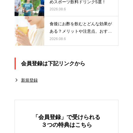
めスポーツ飲料ドリンク5選！
2026.08.6
食後にお酢を飲むとどんな効果が
ある？メリットや注意点、おすす
めの取り入れ方を紹介
2026.08.6
会員登録は下記リンクから
新規登録
「会員登録」で受けられる
３つの特典はこちら