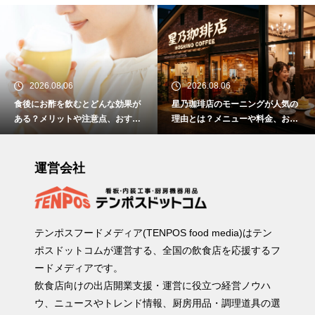
2026.08.06
2026.08.06
星乃珈琲店のモーニングが人気の
わたあめは日本発祥の食べ物？屋
理由とは？メニューや料金、おす
台で定着している理由や食べ方に
すめの楽しみ方を紹介
ついて解説！
運営会社
テンポスフードメディア(TENPOS food media)はテン
ポスドットコムが運営する、全国の飲食店を応援するフ
ードメディアです。
飲食店向けの出店開業支援・運営に役立つ経営ノウハ
ウ、ニュースやトレンド情報、厨房用品・調理道具の選