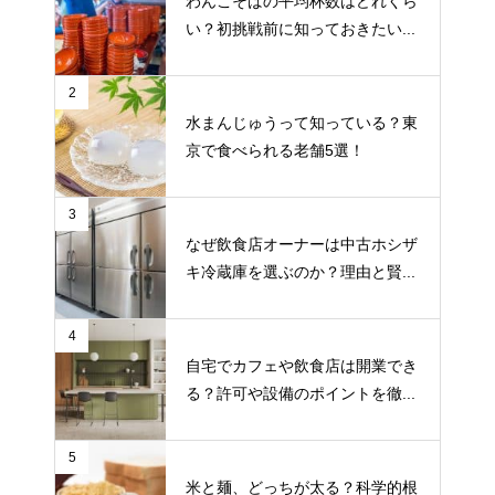
わんこそばの平均杯数はどれくら
い？初挑戦前に知っておきたい...
2
水まんじゅうって知っている？東
京で食べられる老舗5選！
3
なぜ飲食店オーナーは中古ホシザ
キ冷蔵庫を選ぶのか？理由と賢...
4
自宅でカフェや飲食店は開業でき
る？許可や設備のポイントを徹...
5
米と麺、どっちが太る？科学的根