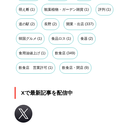
萌え断
(1)
観葉植物・ガーデン雑貨
(1)
評判
(1)
道の駅
(2)
長野
(2)
開業・出店
(337)
韓国グルメ
(1)
食品ロス
(1)
食器
(2)
食用油値上げ
(1)
飲食店
(349)
飲食店 営業許可
(1)
飲食店・閉店
(9)
Xで最新記事を配信中