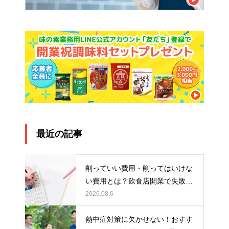
最近の記事
削っていい費用・削ってはいけな
い費用とは？飲食店開業で失敗し
ないお金の使い方
2026.08.6
熱中症対策に欠かせない！おすす