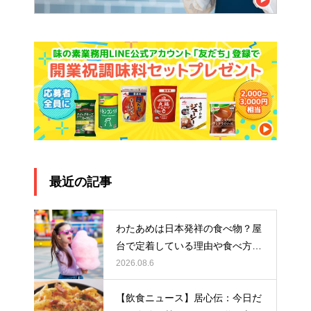
最近の記事
わたあめは日本発祥の食べ物？屋
台で定着している理由や食べ方に
ついて解説！
2026.08.6
【飲食ニュース】居心伝：今日だ