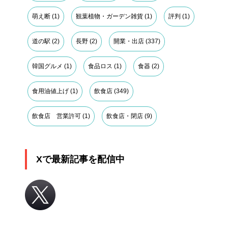
萌え断
(1)
観葉植物・ガーデン雑貨
(1)
評判
(1)
道の駅
(2)
長野
(2)
開業・出店
(337)
韓国グルメ
(1)
食品ロス
(1)
食器
(2)
食用油値上げ
(1)
飲食店
(349)
飲食店 営業許可
(1)
飲食店・閉店
(9)
Xで最新記事を配信中