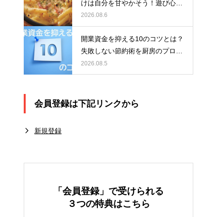
けは自分を甘やかそう！遊び心あ
ふれる「背徳グルメ ギルティ祭
2026.08.6
り」を8月4日より開催
開業資金を抑える10のコツとは？
失敗しない節約術を厨房のプロが
徹底解説！
2026.08.5
会員登録は下記リンクから
新規登録
「会員登録」で受けられる
３つの特典はこちら