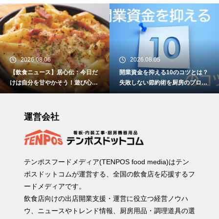
2026.08.06
2026.08.05
【飲食ニュース】居心伝：今日だ
開業資金を抑える10のコツとは？
けは自分を甘やかそう！遊び心あ
失敗しない節約術を厨房のプロが
ふれる「背徳グルメ ギルティ祭
徹底解説！
り」を8月4日より開催
運営会社
テンポスフードメディア(TENPOS food media)はテン
ポスドットコムが運営する、全国の飲食店を応援するフ
ードメディアです。
飲食店向けの出店開業支援・運営に役立つ経営ノウハ
ウ、ニュースやトレンド情報、厨房用品・調理道具の選