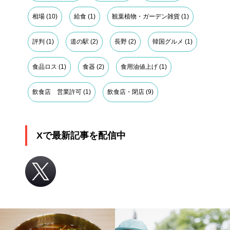
相場
(10)
給食
(1)
観葉植物・ガーデン雑貨
(1)
評判
(1)
道の駅
(2)
長野
(2)
韓国グルメ
(1)
食品ロス
(1)
食器
(2)
食用油値上げ
(1)
飲食店 営業許可
(1)
飲食店・閉店
(9)
Xで最新記事を配信中