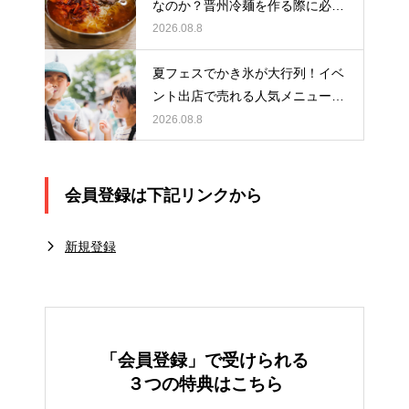
なのか？晋州冷麺を作る際に必要
なアイテムとは？
2026.08.8
夏フェスでかき氷が大行列！イベ
ント出店で売れる人気メニュー作
りのポイント
2026.08.8
会員登録は下記リンクから
新規登録
「会員登録」で受けられる
３つの特典はこちら