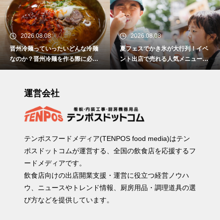
2026.08.08
2026.08.08
晋州冷麺っていったいどんな冷麺
夏フェスでかき氷が大行列！イベ
なのか？晋州冷麺を作る際に必要
ント出店で売れる人気メニュー作
なアイテムとは？
りのポイント
運営会社
テンポスフードメディア(TENPOS food media)はテン
ポスドットコムが運営する、全国の飲食店を応援するフ
ードメディアです。
飲食店向けの出店開業支援・運営に役立つ経営ノウハ
ウ、ニュースやトレンド情報、厨房用品・調理道具の選
び方などを提供しています。