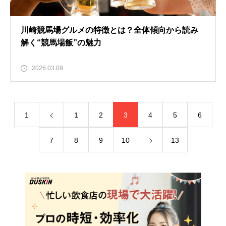
川崎競馬場グルメの特徴とは？全体傾向から読み
解く“競馬場飯”の魅力
2026.03.09
1
1
2
3
4
5
6
7
8
9
10
13