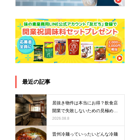
最近の記事
居抜き物件は本当にお得？飲食店
開業で失敗しないための見極め方
と厨房機器選びを解説
2026.08.8
晋州冷麺っていったいどんな冷麺