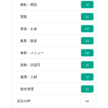
移転・閉店
18
買取
37
資金・お金
957
集客・販促
151
食材・メニュー
284
資格・許認可
36
雇用・人材
33
衛生管理
64
店主の声
64