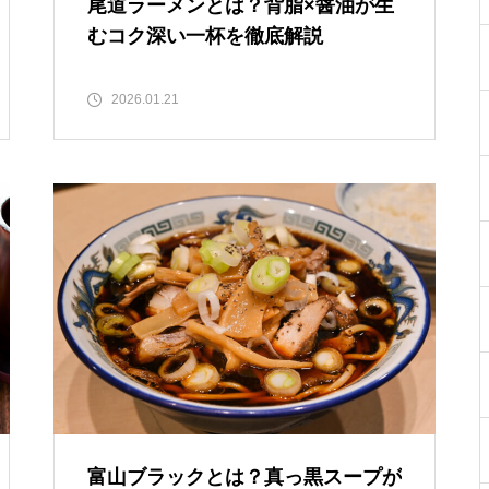
尾道ラーメンとは？背脂×醤油が生
むコク深い一杯を徹底解説
2026.01.21
富山ブラックとは？真っ黒スープが