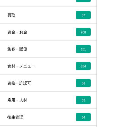
買取
37
資金・お金
958
集客・販促
151
食材・メニュー
284
資格・許認可
36
雇用・人材
33
衛生管理
64