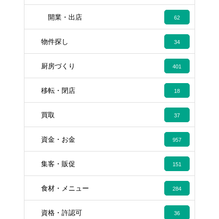
開業・出店
62
物件探し
34
厨房づくり
401
移転・閉店
18
買取
37
資金・お金
957
集客・販促
151
食材・メニュー
284
資格・許認可
36