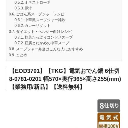
ミネストローネ
豚汁
ごはん系スープジャーレシピ
中華風スープジャー雑炊
カレーリゾット
ダイエット・ヘルシー向けレシピ
野菜たっぷりコンソメスープ
豆腐とわかめの中華スープ
スープジャー弁当はこんな人におすすめ
まとめ
【EOD3701】【TKG】電気おでん鍋 6仕切
8-0781-0201 幅570×奥行365×高さ255(mm)
【業務用/新品】【送料無料】