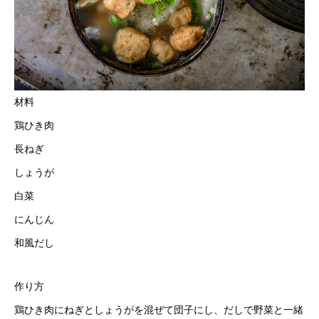
材料
鶏ひき肉
長ねぎ
しょうが
白菜
にんじん
和風だし
作り方
鶏ひき肉にねぎとしょうがを混ぜて団子にし、だしで野菜と一緒