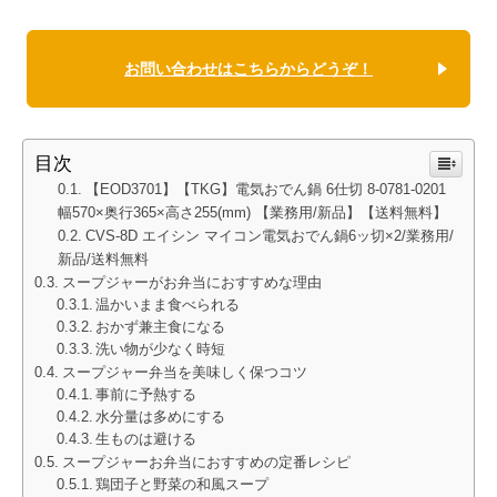
お問い合わせはこちらからどうぞ！
目次
【EOD3701】【TKG】電気おでん鍋 6仕切 8-0781-0201
幅570×奥行365×高さ255(mm) 【業務用/新品】【送料無料】
CVS-8D エイシン マイコン電気おでん鍋6ッ切×2/業務用/
新品/送料無料
スープジャーがお弁当におすすめな理由
温かいまま食べられる
おかず兼主食になる
洗い物が少なく時短
スープジャー弁当を美味しく保つコツ
事前に予熱する
水分量は多めにする
生ものは避ける
スープジャーお弁当におすすめの定番レシピ
鶏団子と野菜の和風スープ