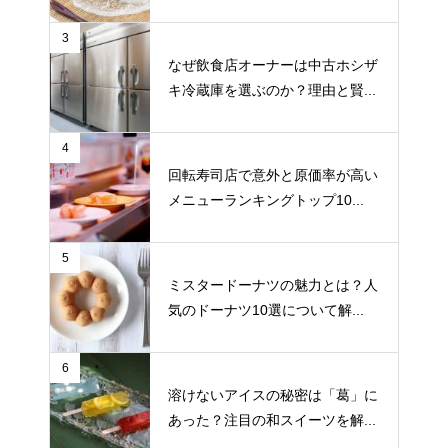
3
なぜ飲食店オーナーは中古ホシザ
キ冷蔵庫を選ぶのか？理由と賢...
4
回転寿司店で意外と原価率が高い
メニューランキングトップ10...
5
ミスタードーナツの魅力とは？人
気のドーナツ10選について解...
6
溶けないアイスの秘密は「葛」に
あった？注目の和スイーツを解...