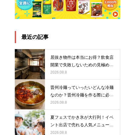
最近の記事
居抜き物件は本当にお得？飲食店
開業で失敗しないための見極め方
と厨房機器選びを解説
2026.08.8
晋州冷麺っていったいどんな冷麺
なのか？晋州冷麺を作る際に必要
なアイテムとは？
2026.08.8
夏フェスでかき氷が大行列！イベ
ント出店で売れる人気メニュー作
りのポイント
2026.08.8