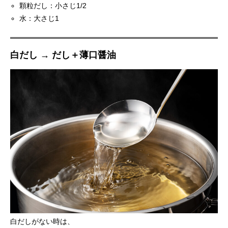
顆粒だし：小さじ1/2
水：大さじ1
白だし → だし＋薄口醤油
白だしがない時は、