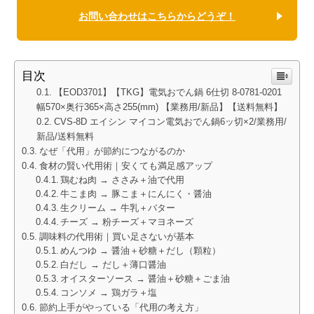
お問い合わせはこちらからどうぞ！
目次
【EOD3701】【TKG】電気おでん鍋 6仕切 8-0781-0201
幅570×奥行365×高さ255(mm) 【業務用/新品】【送料無料】
CVS-8D エイシン マイコン電気おでん鍋6ッ切×2/業務用/
新品/送料無料
なぜ「代用」が節約につながるのか
食材の賢い代用術｜安くても満足感アップ
鶏むね肉 → ささみ＋油で代用
牛こま肉 → 豚こま＋にんにく・醤油
生クリーム → 牛乳＋バター
チーズ → 粉チーズ＋マヨネーズ
調味料の代用術｜買い足さないが基本
めんつゆ → 醤油＋砂糖＋だし（顆粒）
白だし → だし＋薄口醤油
オイスターソース → 醤油＋砂糖＋ごま油
コンソメ → 鶏ガラ＋塩
節約上手がやっている「代用の考え方」