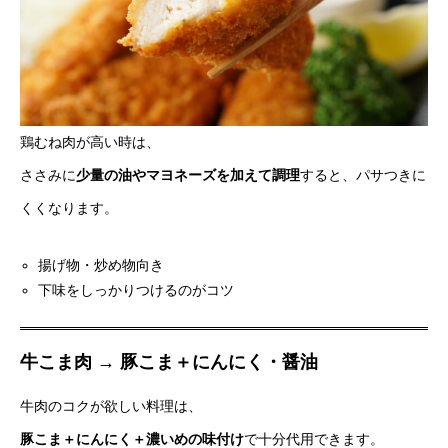
鶏むね肉が高い時は、
ささみに
少量の油やマヨネーズを加えて調理
すると、パサつきに
くくなります。
揚げ物・炒め物向き
下味をしっかりつけるのがコツ
牛こま肉 → 豚こま＋にんにく・醤油
牛肉のコクが欲しい料理は、
豚こま＋にんにく＋濃いめの味付け
で十分代用できます。