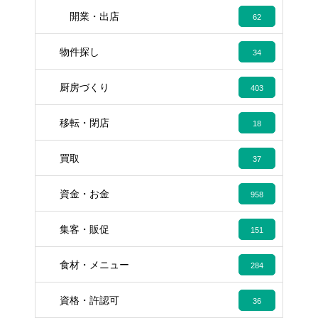
開業・出店
62
物件探し
34
厨房づくり
403
移転・閉店
18
買取
37
資金・お金
958
集客・販促
151
食材・メニュー
284
資格・許認可
36