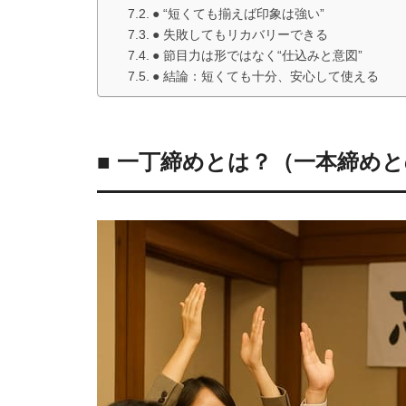
● “短くても揃えば印象は強い”
● 失敗してもリカバリーできる
● 節目力は形ではなく“仕込みと意図”
● 結論：短くても十分、安心して使える
■ 一丁締めとは？（一本締め