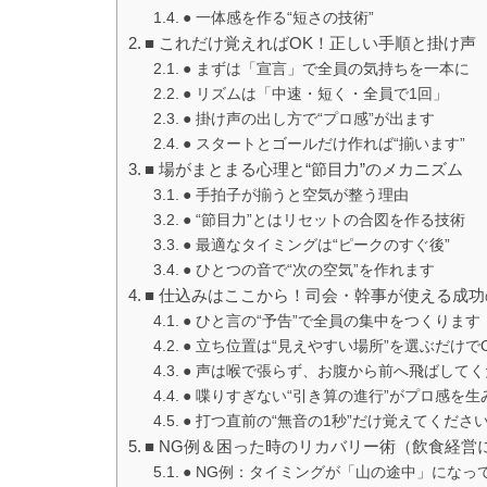
● 一体感を作る“短さの技術”
■ これだけ覚えればOK！正しい手順と掛け声
● まずは「宣言」で全員の気持ちを一本に
● リズムは「中速・短く・全員で1回」
● 掛け声の出し方で“プロ感”が出ます
● スタートとゴールだけ作れば“揃います”
■ 場がまとまる心理と“節目力”のメカニズム
● 手拍子が揃うと空気が整う理由
● “節目力”とはリセットの合図を作る技術
● 最適なタイミングは“ピークのすぐ後”
● ひとつの音で“次の空気”を作れます
■ 仕込みはここから！司会・幹事が使える成
● ひと言の“予告”で全員の集中をつくります
● 立ち位置は“見えやすい場所”を選ぶだけで
● 声は喉で張らず、お腹から前へ飛ばしてく
● 喋りすぎない“引き算の進行”がプロ感を生
● 打つ直前の“無音の1秒”だけ覚えてくださ
■ NG例＆困った時のリカバリー術（飲食経営
● NG例：タイミングが「山の途中」になっ