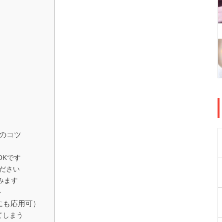
功のコツ
OKです
ださい
みます
い
にも応用可）
てしまう