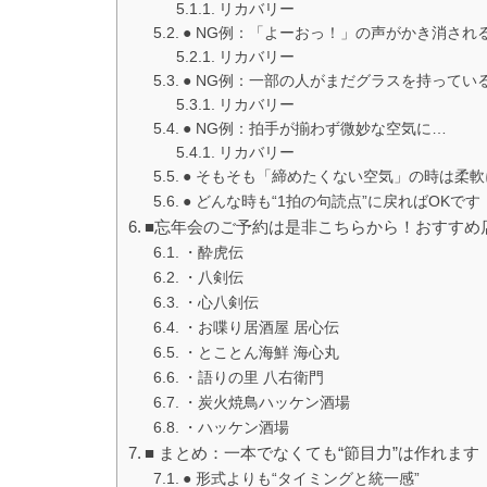
リカバリー
● NG例：「よーおっ！」の声がかき消され
リカバリー
● NG例：一部の人がまだグラスを持ってい
リカバリー
● NG例：拍手が揃わず微妙な空気に…
リカバリー
● そもそも「締めたくない空気」の時は柔軟
● どんな時も“1拍の句読点”に戻ればOKです
■忘年会のご予約は是非こちらから！おすすめ
・酔虎伝
・八剣伝
・心八剣伝
・お喋り居酒屋 居心伝
・とことん海鮮 海心丸
・語りの里 八右衛門
・炭火焼鳥ハッケン酒場
・ハッケン酒場
■ まとめ：一本でなくても“節目力”は作れます
● 形式よりも“タイミングと統一感”