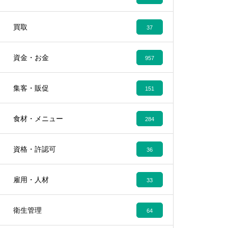
買取
37
資金・お金
957
集客・販促
151
食材・メニュー
284
資格・許認可
36
雇用・人材
33
衛生管理
64