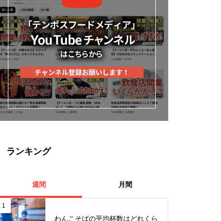
ランキング
週間
月間
1
わんこそばの平均杯数はどれくら