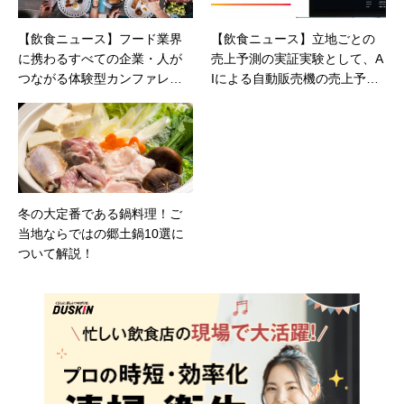
【飲食ニュース】フード業界
【飲食ニュース】立地ごとの
に携わるすべての企業・人が
売上予測の実証実験として、A
つながる体験型カンファレン
Iによる自動販売機の売上予測
ス『FOODCROSS conference
ソリューションをリリース
2024』を10月24日（木）に開
催
冬の大定番である鍋料理！ご
当地ならではの郷土鍋10選に
ついて解説！