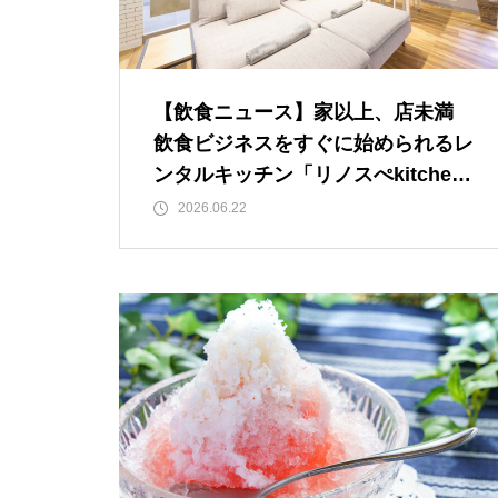
【飲食ニュース】家以上、店未満
飲食ビジネスをすぐに始められるレ
ンタルキッチン「リノスぺkitchen
水道橋風水」が千代田区水道橋にO
2026.06.22
PEN！