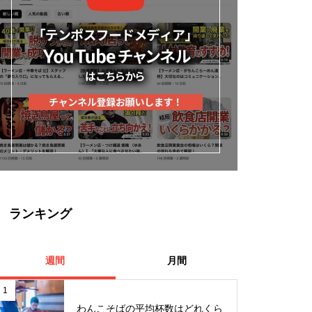
ランキング
週間
月間
1
わんこそばの平均杯数はどれくら