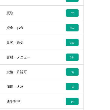
買取
37
資金・お金
957
集客・販促
151
食材・メニュー
284
資格・許認可
36
雇用・人材
33
衛生管理
64