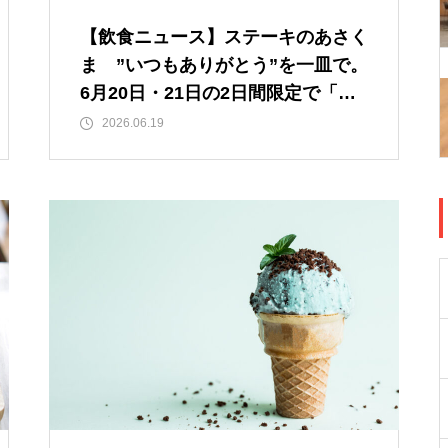
【飲食ニュース】ステーキのあさく
ま ”いつもありがとう”を一皿で。
6月20日・21日の2日間限定で「父
の日シェアステーキ」を販売
2026.06.19