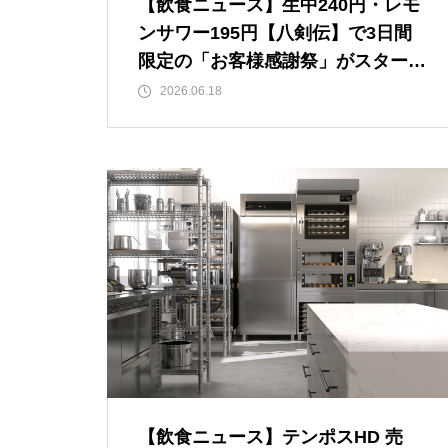
【飲食ニュース】生中240円・レモ
ンサワー195円【八剣伝】で3日間
限定の「お客様感謝祭」がスター
ト！何杯飲んでも対象ドリンクが半
2026.06.18
額
【飲食ニュース】テンポスHD 売