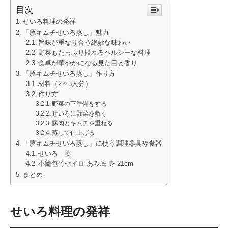
目次
せいろ料理の発祥
「豚キムチせいろ蒸し」魅力
旨味が重なり合う絶妙な味わい
野菜もたっぷり摂れるヘルシーな料理
食卓が華やかになる見た目と香り
「豚キムチせいろ蒸し」作り方
材料（2～3人分）
作り方
野菜の下準備をする
せいろに野菜を敷く
豚肉とキムチを重ねる
蒸して仕上げる
「豚キムチせいろ蒸し」に使う調理器具や食器
せいろ 蓋
小籠包竹セイロ あみ底 身 21cm
まとめ
せいろ料理の発祥