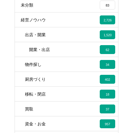
未分類
83
経営ノウハウ
2,726
出店・開業
1,520
開業・出店
62
物件探し
34
厨房づくり
402
移転・閉店
18
買取
37
資金・お金
957