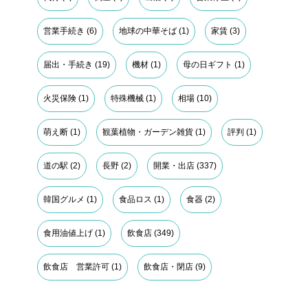
営業手続き
(6)
地球の中華そば
(1)
家賃
(3)
届出・手続き
(19)
機材
(1)
母の日ギフト
(1)
火災保険
(1)
特殊機械
(1)
相場
(10)
萌え断
(1)
観葉植物・ガーデン雑貨
(1)
評判
(1)
道の駅
(2)
長野
(2)
開業・出店
(337)
韓国グルメ
(1)
食品ロス
(1)
食器
(2)
食用油値上げ
(1)
飲食店
(349)
飲食店 営業許可
(1)
飲食店・閉店
(9)