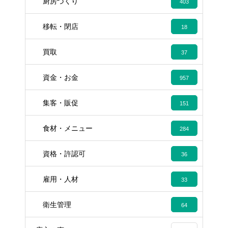
厨房づくり
403
移転・閉店
18
買取
37
資金・お金
957
集客・販促
151
食材・メニュー
284
資格・許認可
36
雇用・人材
33
衛生管理
64