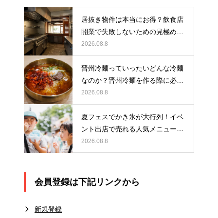
居抜き物件は本当にお得？飲食店
開業で失敗しないための見極め方
と厨房機器選びを解説
2026.08.8
晋州冷麺っていったいどんな冷麺
なのか？晋州冷麺を作る際に必要
なアイテムとは？
2026.08.8
夏フェスでかき氷が大行列！イベ
ント出店で売れる人気メニュー作
りのポイント
2026.08.8
会員登録は下記リンクから
新規登録