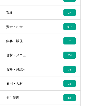
買取
37
資金・お金
957
集客・販促
151
食材・メニュー
284
資格・許認可
36
雇用・人材
33
衛生管理
64