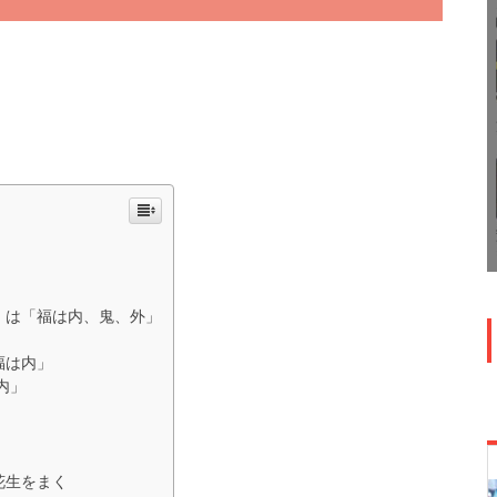
）は「福は内、鬼、外」
」
福は内」
内」
花生をまく