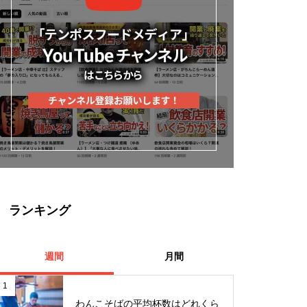
ランキング
週間
月間
1
わんこそばの平均杯数はどれくら