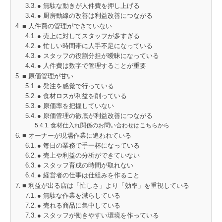
● 無駄な動きが人件費を押し上げる
● 厨房動線の改善は利益改善につながる
■ 人件費の管理ができていない
● 売上に対してスタッフが多すぎる
● 忙しい時間帯に人手不足になっている
● スタッフの役割分担が曖昧になっている
● 人件費は数字で管理することが重要
■ 原価管理が甘い
● 発注を感覚で行っている
● 食材ロスが利益を削っている
● 原価率を把握していない
● 原価管理の徹底が利益改善につながる
食材仕入れ関係のお問い合わせはこちらから
■ オーナーが現場作業に追われている
● 毎日の業務で手一杯になっている
● 売上や利益の分析ができていない
● スタッフ育成の時間が取れない
● 経営者の仕事は仕組みを作ること
■ 利益が出る店は「忙しさ」より「効率」を重視している
● 無駄な作業を減らしている
● 売れる商品に集中している
● スタッフが働きやすい環境を作っている