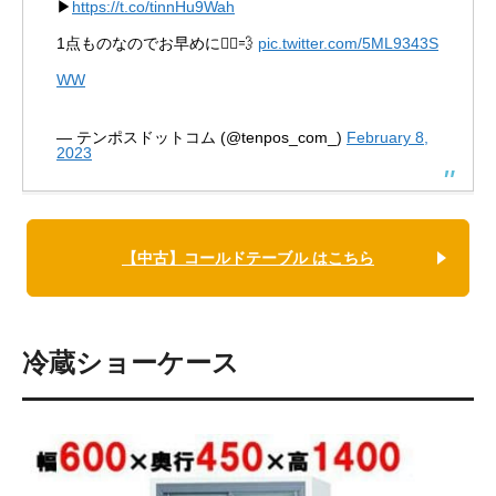
▶
https://t.co/tinnHu9Wah
1点ものなのでお早めに🏃‍♀️💨
pic.twitter.com/5ML9343S
WW
— テンポスドットコム (@tenpos_com_)
February 8,
2023
【中古】コールドテーブル はこちら
冷蔵ショーケース