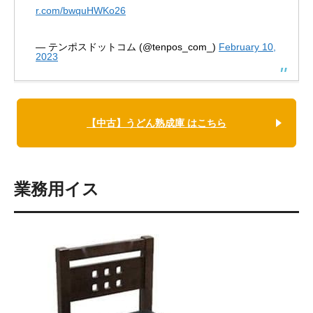
r.com/bwquHWKo26
— テンポスドットコム (@tenpos_com_)
February 10,
2023
【中古】うどん熟成庫 はこちら
業務用イス