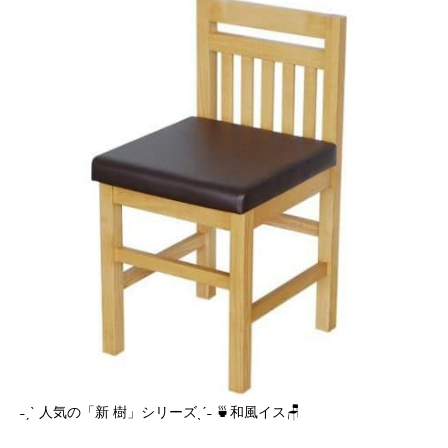
˗ˏˋ 人気の「新 樹」シリーズˎˊ˗ 🍵和風イス🪑