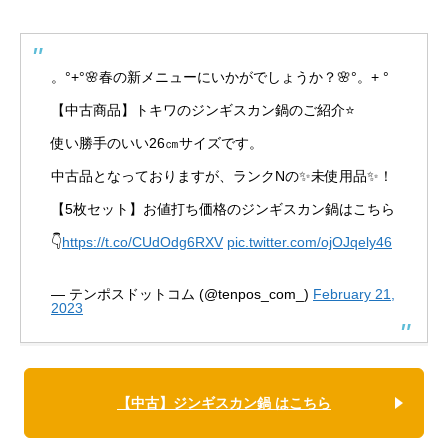
。°+°🌸春の新メニューにいかがでしょうか？🌸°。+ °
【中古商品】トキワのジンギスカン鍋のご紹介⭐
使い勝手のいい26㎝サイズです。
中古品となっておりますが、ランクNの✨未使用品✨！
【5枚セット】お値打ち価格のジンギスカン鍋はこちら
👇
https://t.co/CUdOdg6RXV
pic.twitter.com/ojOJqely46
— テンポスドットコム (@tenpos_com_)
February 21,
2023
【中古】ジンギスカン鍋 はこちら