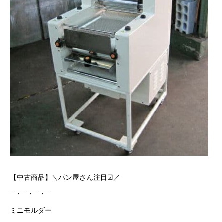
【中古商品】＼パン屋さん注目☑／
─・─・─・─
ミニモルダー