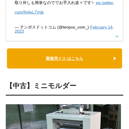
取り外しも簡単なのででお手入れ楽々です✨
pic.twitter.
com/9vljeL7Vgb
— テンポスドットコム (@tenpos_com_)
February 14,
2023
業務用イス はこちら
【中古】ミニモルダー