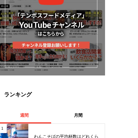
ランキング
週間
月間
1
わんこそばの平均杯数はどれくら