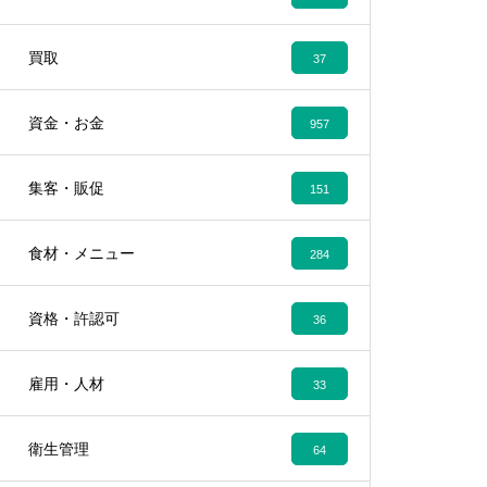
買取
37
資金・お金
957
集客・販促
151
食材・メニュー
284
資格・許認可
36
雇用・人材
33
衛生管理
64