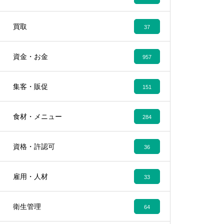
買取
37
資金・お金
957
集客・販促
151
食材・メニュー
284
資格・許認可
36
雇用・人材
33
衛生管理
64