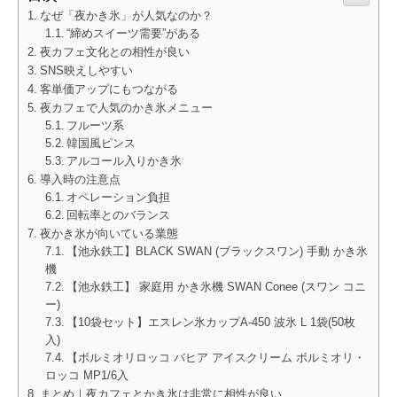
なぜ「夜かき氷」が人気なのか？
“締めスイーツ需要”がある
夜カフェ文化との相性が良い
SNS映えしやすい
客単価アップにもつながる
夜カフェで人気のかき氷メニュー
フルーツ系
韓国風ピンス
アルコール入りかき氷
導入時の注意点
オペレーション負担
回転率とのバランス
夜かき氷が向いている業態
【池永鉄工】BLACK SWAN (ブラックスワン) 手動 かき氷
機
【池永鉄工】 家庭用 かき氷機 SWAN Conee (スワン コニ
ー)
【10袋セット】エスレン氷カップA-450 波氷 L 1袋(50枚
入)
【ボルミオリロッコ バヒア アイスクリーム ボルミオリ・
ロッコ MP1/6入
まとめ｜夜カフェとかき氷は非常に相性が良い