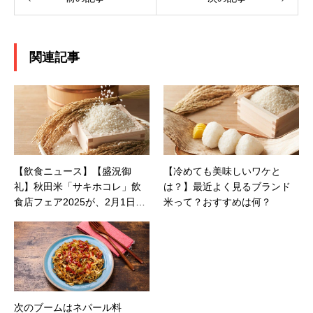
関連記事
【飲食ニュース】【盛況御
【冷めても美味しいワケと
礼】秋田米「サキホコレ」飲
は？】最近よく見るブランド
食店フェア2025が、2月1日
米って？おすすめは何？
(土)～2月28日(金)で東京都内1
5店舗の飲食店にて開催されま
した！
次のブームはネパール料