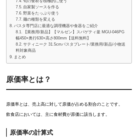
旬の食材を積極的に使う
自家製ソースを作る
野菜をたっぷり使う
麺の種類を変える
パスタ専門店に最適な調理機器や食器をご紹介
【業務用/新品】【マルゼン】スパゲティ釜 MGU-046PG
幅450×奥行630×高さ800mm【送料無料】
サティニーク 31.5cmパスタプレート/業務用/新品/小物送
料対象商品
まとめ
原価率とは？
原価率とは、売上高に対して原価が占める割合のことです。
飲食店においては、主に食材費が原価に該当します。
原価率の計算式