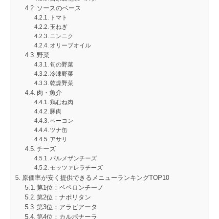
ソースのベース
トマト
玉ねぎ
ニンニク
オリーブオイル
野菜
旬の野菜
冷凍野菜
乾燥野菜
肉・魚介
鶏むね肉
豚肉
ベーコン
ツナ缶
アサリ
チーズ
パルメザンチーズ
モッツァレラチーズ
原価率が安く提供できるメニューランキングTOP10
第1位：ペペロンチーノ
第2位：ナポリタン
第3位：アラビアータ
第4位：カルボナーラ