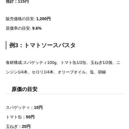
合計：115円
販売価格の目安:
1,200円
原価率の目安:
9.6%
例3：トマトソースパスタ
食材構成:スパゲッティ100g、トマト缶1/2缶、玉ねぎ1/2個、ニ
ンジン1/4本、セロリ1/4本、オリーブオイル、塩、胡椒
原価の目安
スパゲッティ：
10円
トマト缶：
50円
玉ねぎ：
20円