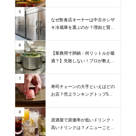
5
なぜ飲食店オーナーは中古ホシザ
キ冷蔵庫を選ぶのか？理由と賢...
6
【業務用寸胴鍋：何リットルが最
適？】失敗しない！プロが教え...
7
寿司チェーンの大手といえばどの
お店？売上ランキングトップ5...
8
居酒屋で原価率が低いドリンク・
高いドリンクは？メニューごと...