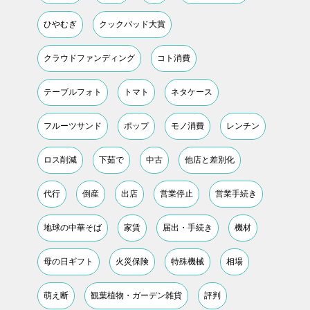
ひやむぎ
クックパッド大賞
クラウドファンディング
コト消費
テーブルフォト
トマト
ネタケース
フルーツサンド
ポップ
モノ消費
レンチン
ロス削減
下茹で
中古
他店と差別化
代行
倒産
出店
営業停止
営業手続き
地球の中華そば
家賃
届出・手続き
機材
母の日ギフト
火災保険
特殊機械
相場
萌え断
観葉植物・ガーデン雑貨
評判