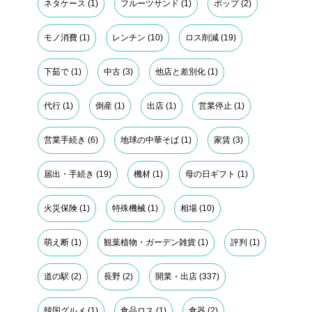
ネタケース
(1)
フルーツサンド
(1)
ポップ
(2)
モノ消費
(1)
レンチン
(10)
ロス削減
(19)
下茹で
(1)
中古
(3)
他店と差別化
(1)
代行
(1)
倒産
(1)
出店
(1)
営業停止
(1)
営業手続き
(6)
地球の中華そば
(1)
家賃
(3)
届出・手続き
(19)
機材
(1)
母の日ギフト
(1)
火災保険
(1)
特殊機械
(1)
相場
(10)
萌え断
(1)
観葉植物・ガーデン雑貨
(1)
評判
(1)
道の駅
(2)
長野
(2)
開業・出店
(337)
韓国グルメ
(1)
食品ロス
(1)
食器
(2)