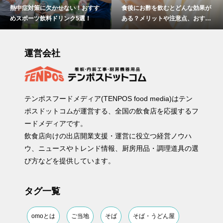
熱中症対策に欠かせない！おすす
食後にお酢を飲むとどんな効果が
めスポーツ飲料ドリンク5選！
ある？メリットや注意点、おすす
めの取り入れ方を紹介
運営会社
テンポスフードメディア(TENPOS food media)はテン
ポスドットコムが運営する、全国の飲食店を応援するフ
ードメディアです。
飲食店向けの出店開業支援・運営に役立つ経営ノウハ
ウ、ニュースやトレンド情報、厨房用品・調理道具の選
び方などを提供しています。
タグ一覧
omoとは
ご当地
そば
そば・うどん屋