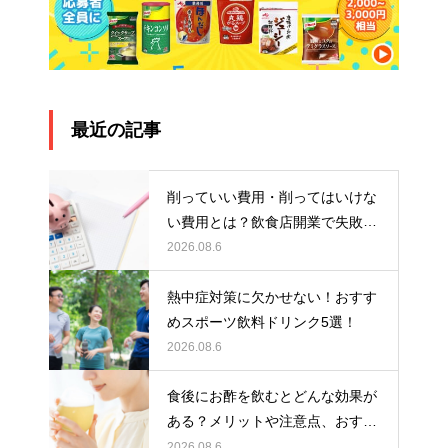
最近の記事
削っていい費用・削ってはいけな
い費用とは？飲食店開業で失敗し
ないお金の使い方
2026.08.6
熱中症対策に欠かせない！おすす
めスポーツ飲料ドリンク5選！
2026.08.6
食後にお酢を飲むとどんな効果が
ある？メリットや注意点、おすす
めの取り入れ方を紹介
2026.08.6