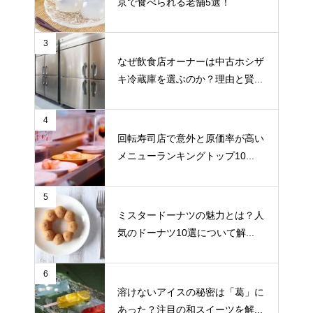
京で食べられる老舗5選！
3
なぜ飲食店オーナーは中古ホシザ
キ冷蔵庫を選ぶのか？理由と賢...
4
回転寿司店で意外と原価率が高い
メニューランキングトップ10...
5
ミスタードーナツの魅力とは？人
気のドーナツ10選について解...
6
溶けないアイスの秘密は「葛」に
あった？注目の和スイーツを解...