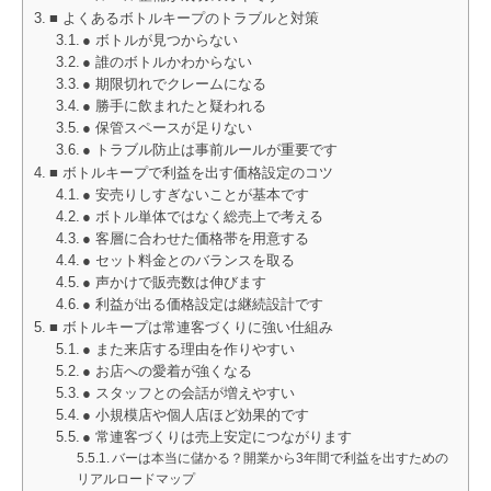
■ よくあるボトルキープのトラブルと対策
● ボトルが見つからない
● 誰のボトルかわからない
● 期限切れでクレームになる
● 勝手に飲まれたと疑われる
● 保管スペースが足りない
● トラブル防止は事前ルールが重要です
■ ボトルキープで利益を出す価格設定のコツ
● 安売りしすぎないことが基本です
● ボトル単体ではなく総売上で考える
● 客層に合わせた価格帯を用意する
● セット料金とのバランスを取る
● 声かけで販売数は伸びます
● 利益が出る価格設定は継続設計です
■ ボトルキープは常連客づくりに強い仕組み
● また来店する理由を作りやすい
● お店への愛着が強くなる
● スタッフとの会話が増えやすい
● 小規模店や個人店ほど効果的です
● 常連客づくりは売上安定につながります
バーは本当に儲かる？開業から3年間で利益を出すための
リアルロードマップ