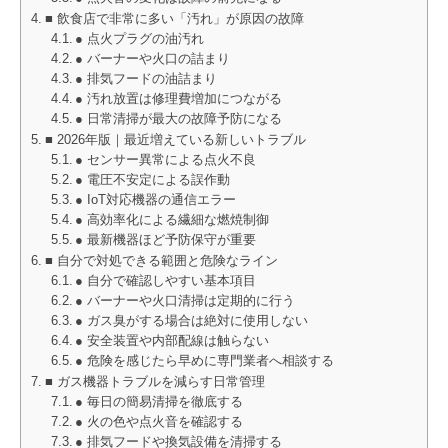
■ 飲食店で非常に多い「汚れ」が原因の故障
● 点火プラグの油汚れ
● バーナーや火口の詰まり
● 排気フードの油詰まり
● 汚れ放置は修理費増加につながる
● 日常清掃が最大の故障予防になる
■ 2026年版｜最近増えている新しいトラブル
● センサー異常による点火不良
● 電圧不安定による誤作動
● IoT対応機器の通信エラー
● 高効率化による繊細な燃焼制御
● 最新機器ほど予防保守が重要
■ 自分で対処できる範囲と危険なライン
● 自分で確認しやすい基本項目
● バーナーや火口清掃は定期的に行う
● ガス臭がする場合は絶対に使用しない
● 安全装置や内部配線は触らない
● 危険を感じたら早めに専門業者へ相談する
■ ガス機器トラブルを減らす日常管理
● 毎日の簡易清掃を徹底する
● 火の色や点火音を確認する
● 排気フードや換気設備を清掃する