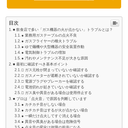
目次
■ 飲食店で多い「ガス機器の火が点かない」トラブルとは？
● 業務用ガステーブルの点火不良
● ガスフライヤーの種火トラブル
● ゆで麺機や大型機器の安全装置作動
● 電気制御トラブルの増加
● 汚れやメンテナンス不足が大きな原因
■ 最初に確認すべき基本ポイント
□ ガス元栓が閉まっていないか確認する
□ ガスメーターが遮断されていないか確認する
□ 電源プラグやブレーカーを確認する
□ 電池切れが起きていないか確認する
□ ガス臭や異音がある場合は使用停止する
■ プロは「点火音」で原因を判断しています
● カチカチ音がしない場合
● カチカチ音はするが火が点かない場合
● 一瞬だけ点火してすぐ消える場合
● 異音や異臭がある場合は危険信号
● 点火音の変化は故障の前兆になる