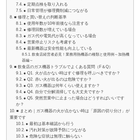
● 定期点検を取り入れる
● 日常管理が修理費削減につながる
■ 修理と買い替えの判断基準
● 使用年数が10年前後なら注意する
● 修理回数が増えている場合
● ガス代や電気代が高くなっている場合
● 営業停止リスクも考慮する
● 最新機器は安全性能も向上している
飲食店経営者必見！業務用熱機器の種類と使用例～加熱機
器編～
■ 飲食店のガス機器トラブルでよくある質問（F＆Q）
● Q1. 火が点かない時はすぐ修理を呼ぶべきですか？
● Q2. 赤い火が出るのは危険ですか？
● Q3. ガス機器は何年くらい使えますか？
● Q4. 自分で分解清掃しても大丈夫ですか？
● Q5. 突然営業中に止まった場合はどうすればいいです
か？
■ まとめ｜ガス機器の火が点かない時は「原因の切り分け」が
重要です
● 最初は基本確認から行う
● 汚れ対策が故障予防につながる
● 危険な症状は無理に触らない