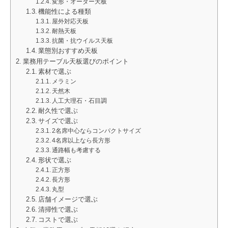
変形・オーダー天板
機能性による種類
屋外対応天板
耐熱天板
抗菌・抗ウイルス天板
業態別おすすめ天板
業務用テーブル天板選びのポイント
素材で選ぶ
メラミン
天然木
人工大理石・石目調
耐久性で選ぶ
サイズで選ぶ
2名席中心ならコンパクトサイズ
4名席以上なら長方形
通路幅も考慮する
形状で選ぶ
正方形
長方形
丸型
店舗イメージで選ぶ
清掃性で選ぶ
コストで選ぶ