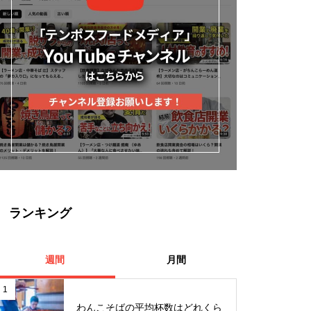
ランキング
週間
月間
1
わんこそばの平均杯数はどれくら