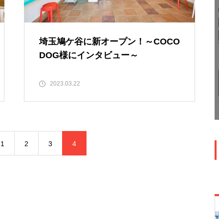
埼玉鳩ケ谷に新オープン！～COCO
DOG様にインタビュー～
2023.03.22
1
2
3
4