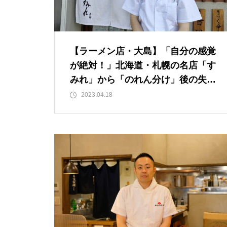
【ラーメン店・大島】「自分の感覚
が絶対！」北海道・札幌の名店「す
みれ」から「のれん分け」後の失敗
できないプレッシャーとは？
2023.04.18