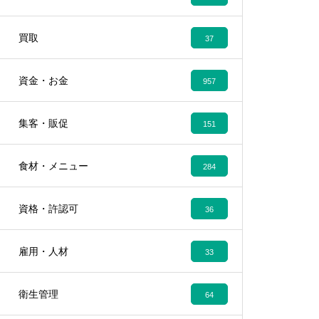
買取
37
資金・お金
957
集客・販促
151
食材・メニュー
284
資格・許認可
36
雇用・人材
33
衛生管理
64