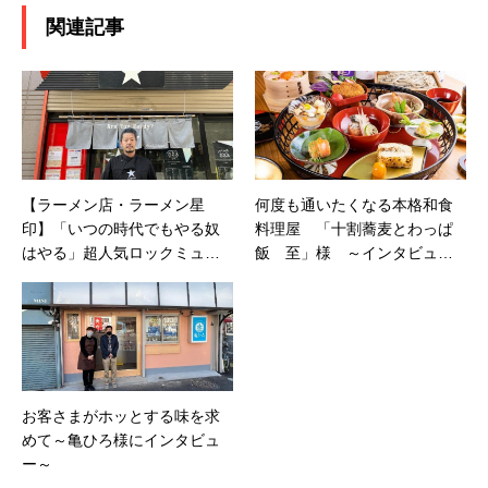
関連記事
【ラーメン店・ラーメン星
何度も通いたくなる本格和食
印】「いつの時代でもやる奴
料理屋 「十割蕎麦とわっぱ
はやる」超人気ロックミュー
飯 至」様 ～インタビュー
ジシャンと「巨匠」佐野実の
～
心意気を継ぐ店主の「支那そ
ばや」から独立後の成功秘話
とは？
お客さまがホッとする味を求
めて～亀ひろ様にインタビュ
ー～