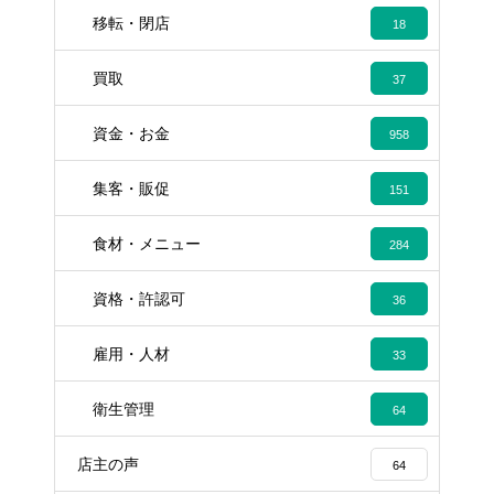
移転・閉店
18
買取
37
資金・お金
958
集客・販促
151
食材・メニュー
284
資格・許認可
36
雇用・人材
33
衛生管理
64
店主の声
64