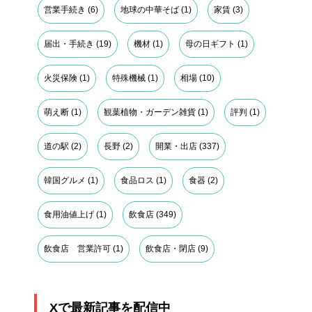
営業手続き
(6)
地球の中華そば
(1)
家賃
(3)
届出・手続き
(19)
機材
(1)
母の日ギフト
(1)
火災保険
(1)
特殊機械
(1)
相場
(10)
萌え断
(1)
観葉植物・ガーデン雑貨
(1)
評判
(1)
道の駅
(2)
長野
(2)
開業・出店
(337)
韓国グルメ
(1)
食品ロス
(1)
食器
(2)
食用油値上げ
(1)
飲食店
(349)
飲食店 営業許可
(1)
飲食店・閉店
(9)
Xで最新記事を配信中