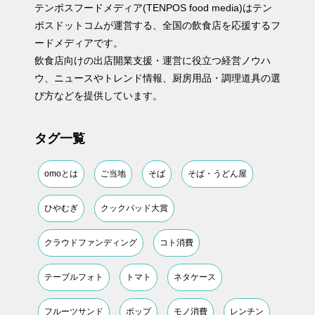
テンポスフードメディア(TENPOS food media)はテン
ポスドットコムが運営する、全国の飲食店を応援するフ
ードメディアです。
飲食店向けの出店開業支援・運営に役立つ経営ノウハ
ウ、ニュースやトレンド情報、厨房用品・調理道具の選
び方などを提供しています。
タグ一覧
omoとは
ご当地
そば
そば・うどん屋
ひやむぎ
クックパッド大賞
クラウドファンディング
コト消費
テーブルフォト
トマト
ネタケース
フルーツサンド
ポップ
モノ消費
レンチン