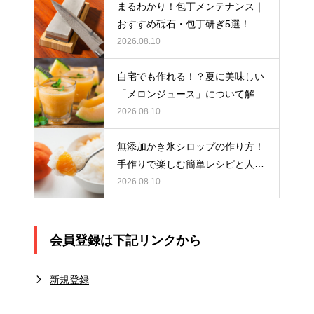
まるわかり！包丁メンテナンス｜
おすすめ砥石・包丁研ぎ5選！
2026.08.10
自宅でも作れる！？夏に美味しい
「メロンジュース」について解
説！
2026.08.10
無添加かき氷シロップの作り方！
手作りで楽しむ簡単レシピと人気
フレーバーを紹介
2026.08.10
会員登録は下記リンクから
新規登録