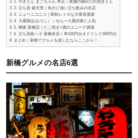
1. やきとん まこちゃん 本店｜老舗の秘伝だれ焼きとん
2. 立ち呑 破天荒｜魚介に強い立ち飲みの名店
3. ニューニコニコ｜昭和レトロな大衆居酒屋
4. 大露路(おおろじ）｜せんべろ愛好家に人気
5. 蛸家 新橋店｜たこ焼き×酒のユニーク酒場
6. 立ち呑処へそ 新橋本店｜串100円台＆ドリンク300円台
まとめ｜新橋でグルメを楽しむならここから！
新橋グルメの名店6選