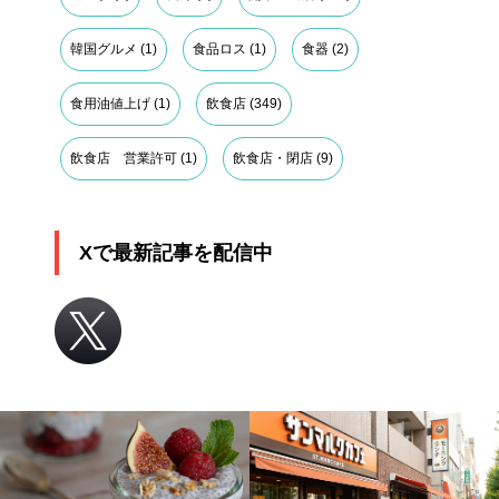
韓国グルメ
(1)
食品ロス
(1)
食器
(2)
食用油値上げ
(1)
飲食店
(349)
飲食店 営業許可
(1)
飲食店・閉店
(9)
Xで最新記事を配信中