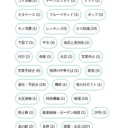
コト消費
(1)
テーブルフォト
(1)
トマト
(1)
ネタケース
(1)
フルーツサンド
(1)
ポップ
(2)
モノ消費
(1)
レンチン
(10)
ロス削減
(19)
下茹で
(1)
中古
(3)
他店と差別化
(1)
代行
(1)
倒産
(1)
出店
(1)
営業停止
(1)
営業手続き
(6)
地球の中華そば
(1)
家賃
(3)
届出・手続き
(19)
機材
(1)
母の日ギフト
(1)
火災保険
(1)
特殊機械
(1)
相場
(10)
萌え断
(1)
観葉植物・ガーデン雑貨
(1)
評判
(1)
道の駅
(2)
長野
(2)
開業・出店
(337)