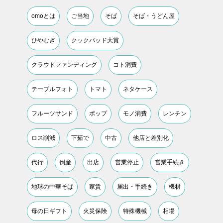
omoとは
ご当地
そば
そば・うどん屋
ひやむぎ
クックパッド大賞
クラウドファンディング
コト消費
テーブルフォト
トマト
ネタケース
フルーツサンド
ポップ
モノ消費
レンチン
ロス削減
下茹で
中古
他店と差別化
代行
倒産
出店
営業停止
営業手続き
地球の中華そば
家賃
届出・手続き
機材
母の日ギフト
火災保険
特殊機械
相場