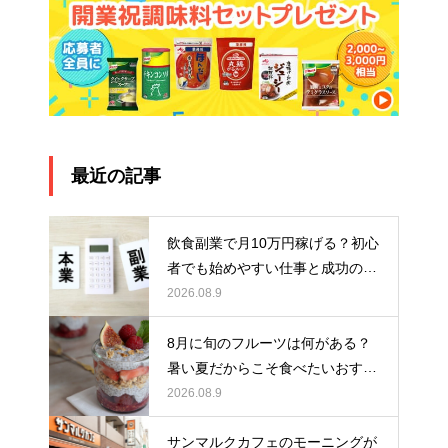
最近の記事
飲食副業で月10万円稼げる？初心
者でも始めやすい仕事と成功のポ
イントを解説
2026.08.9
8月に旬のフルーツは何がある？
暑い夏だからこそ食べたいおすす
めスイーツ5選！
2026.08.9
サンマルクカフェのモーニングが