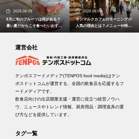
2026.08.09
2026.08.09
8月に旬のフルーツは何がある？
サンマルクカフェのモーニングが
暑い夏だからこそ食べたいおすす
人気の理由とは？メニューや時
めスイーツ5選！
間、おすすめの楽しみ方を紹介
運営会社
テンポスフードメディア(TENPOS food media)はテン
ポスドットコムが運営する、全国の飲食店を応援するフ
ードメディアです。
飲食店向けの出店開業支援・運営に役立つ経営ノウハ
ウ、ニュースやトレンド情報、厨房用品・調理道具の選
び方などを提供しています。
タグ一覧