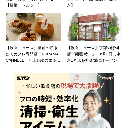
【簡単・ヘルシー】
き】
【飲食ニュース】蔵前の焼き
【飲食ニュース】京都の行列
たてカヌレ専門店「KURAMAE
店『麺屋 猪一』、8月6日に東
CANNELÉ」と上野駅のエキュ
京1号店を神楽坂にオープン
ート上野店にて、5/15（金）
より『リッチバニラフィナン
シェ』『ラムレーズンフィナ
ンシェ』を限定発売