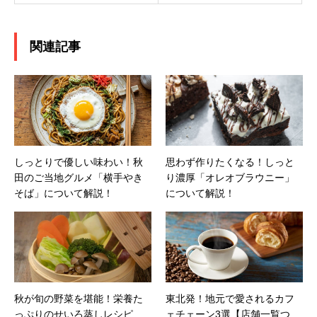
関連記事
しっとりで優しい味わい！秋
思わず作りたくなる！しっと
田のご当地グルメ「横手やき
り濃厚「オレオブラウニー」
そば」について解説！
について解説！
秋が旬の野菜を堪能！栄養た
東北発！地元で愛されるカフ
っぷりのせいろ蒸しレシピ
ェチェーン3選【店舗一覧つ