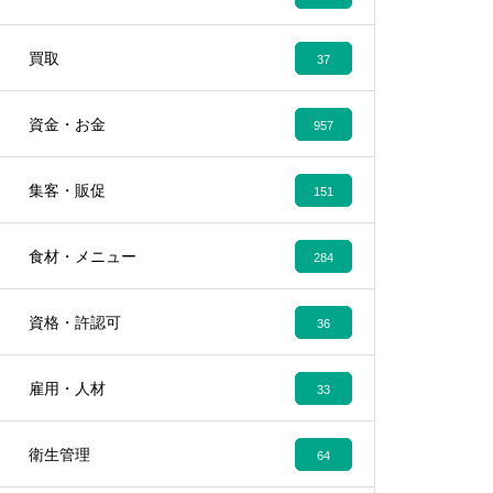
買取
37
資金・お金
957
集客・販促
151
食材・メニュー
284
資格・許認可
36
雇用・人材
33
衛生管理
64