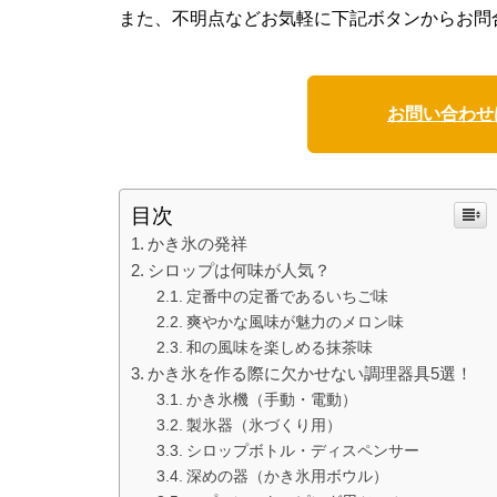
また、不明点などお気軽に下記ボタンからお問
お問い合わせ
目次
かき氷の発祥
シロップは何味が人気？
定番中の定番であるいちご味
爽やかな風味が魅力のメロン味
和の風味を楽しめる抹茶味
かき氷を作る際に欠かせない調理器具5選！
かき氷機（手動・電動）
製氷器（氷づくり用）
シロップボトル・ディスペンサー
深めの器（かき氷用ボウル）