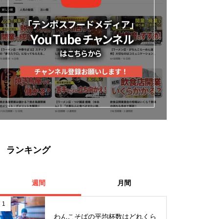
ランキング
週間
月間
1
わんこそばの平均杯数はどれくら