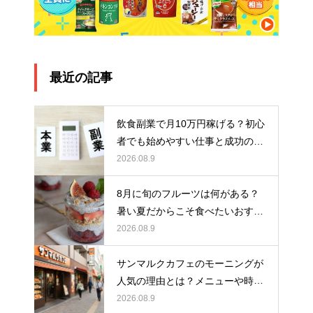
最近の記事
飲食副業で月10万円稼げる？初心
者でも始めやすい仕事と成功のポ
イントを解説
2026.08.9
8月に旬のフルーツは何がある？
暑い夏だからこそ食べたいおすす
めスイーツ5選！
2026.08.9
サンマルクカフェのモーニングが
人気の理由とは？メニューや時
間、おすすめの楽しみ方を紹介
2026.08.9