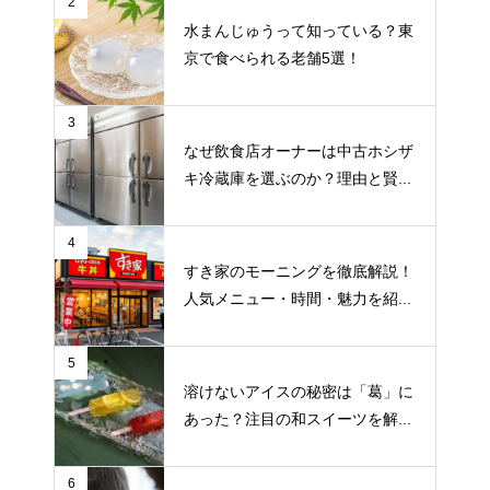
2
水まんじゅうって知っている？東
京で食べられる老舗5選！
3
なぜ飲食店オーナーは中古ホシザ
キ冷蔵庫を選ぶのか？理由と賢...
4
すき家のモーニングを徹底解説！
人気メニュー・時間・魅力を紹...
5
溶けないアイスの秘密は「葛」に
あった？注目の和スイーツを解...
6