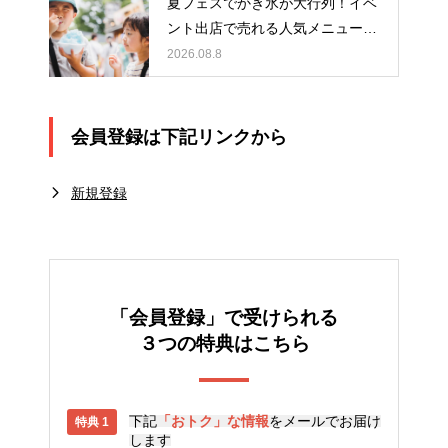
夏フェスでかき氷が大行列！イベ
ント出店で売れる人気メニュー作
りのポイント
2026.08.8
会員登録は下記リンクから
新規登録
「会員登録」で受けられる
３つの特典はこちら
下記
「おトク」な情報
をメールでお届け
します