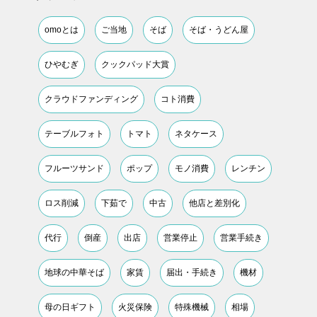
omoとは
ご当地
そば
そば・うどん屋
ひやむぎ
クックパッド大賞
クラウドファンディング
コト消費
テーブルフォト
トマト
ネタケース
フルーツサンド
ポップ
モノ消費
レンチン
ロス削減
下茹で
中古
他店と差別化
代行
倒産
出店
営業停止
営業手続き
地球の中華そば
家賃
届出・手続き
機材
母の日ギフト
火災保険
特殊機械
相場