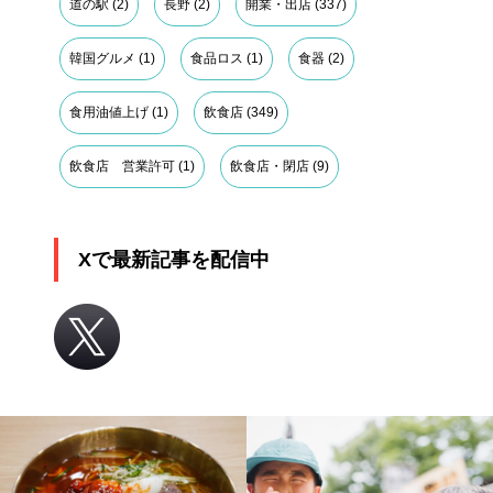
道の駅
(2)
長野
(2)
開業・出店
(337)
韓国グルメ
(1)
食品ロス
(1)
食器
(2)
食用油値上げ
(1)
飲食店
(349)
飲食店 営業許可
(1)
飲食店・閉店
(9)
Xで最新記事を配信中