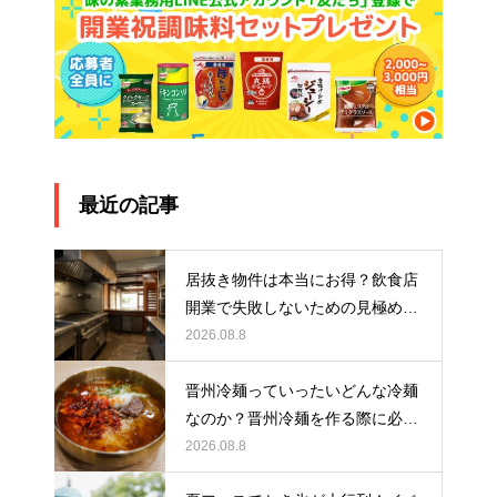
最近の記事
居抜き物件は本当にお得？飲食店
開業で失敗しないための見極め方
と厨房機器選びを解説
2026.08.8
晋州冷麺っていったいどんな冷麺
なのか？晋州冷麺を作る際に必要
なアイテムとは？
2026.08.8