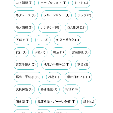
コト消費
(1)
テーブルフォト
(1)
トマト
(1)
ネタケース
(1)
フルーツサンド
(1)
ポップ
(2)
モノ消費
(1)
レンチン
(10)
ロス削減
(19)
下茹で
(1)
中古
(3)
他店と差別化
(1)
代行
(1)
倒産
(1)
出店
(1)
営業停止
(1)
営業手続き
(6)
地球の中華そば
(1)
家賃
(3)
届出・手続き
(19)
機材
(1)
母の日ギフト
(1)
火災保険
(1)
特殊機械
(1)
相場
(10)
萌え断
(1)
観葉植物・ガーデン雑貨
(1)
評判
(1)