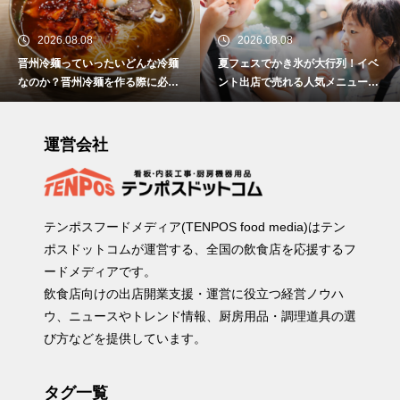
2026.08.08
2026.08.08
晋州冷麺っていったいどんな冷麺
夏フェスでかき氷が大行列！イベ
なのか？晋州冷麺を作る際に必要
ント出店で売れる人気メニュー作
なアイテムとは？
りのポイント
運営会社
テンポスフードメディア(TENPOS food media)はテン
ポスドットコムが運営する、全国の飲食店を応援するフ
ードメディアです。
飲食店向けの出店開業支援・運営に役立つ経営ノウハ
ウ、ニュースやトレンド情報、厨房用品・調理道具の選
び方などを提供しています。
タグ一覧