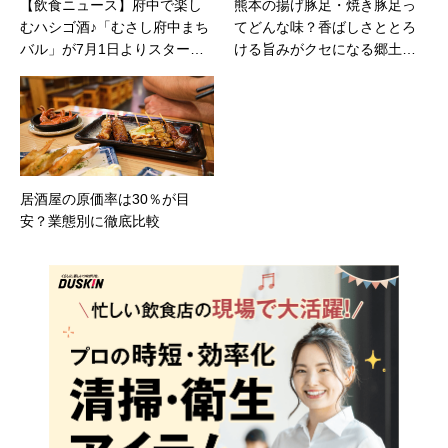
【飲食ニュース】府中で楽し
熊本の揚げ豚足・焼き豚足っ
むハシゴ酒♪「むさし府中まち
てどんな味？香ばしさととろ
バル」が7月1日よりスター
ける旨みがクセになる郷土の
ト！
おつまみ
居酒屋の原価率は30％が目
安？業態別に徹底比較