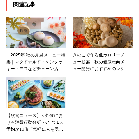
関連記事
「2025年 秋の月見メニュー特
きのこで作る低カロリーメニ
集｜マクドナルド・ケンタッ
ュー提案！秋の健康志向メニ
キー・モスなどチェーン店注
ュー開発におすすめのレシピ
目作まとめ」
とアイデア
【飲食ニュース】＜外食にお
ける消費行動分析＞6年で1人
予約が10倍「気軽に人を誘え
ない」時代、女性の“おひとり