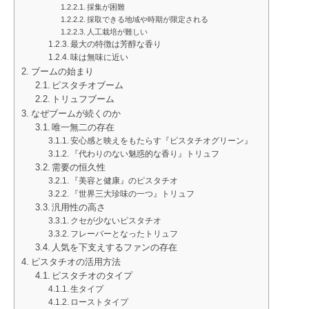
採集が困難
採取できる地域や時期が限定される
人工栽培が難しい
最大の特徴は芳醇な香り
味は無味に近い
ブームの始まり
ピスタチオブーム
トリュフブーム
なぜブームが続くのか
唯一無二の存在
安心感と映えをもたらす『ピスタチオグリーン』
『代わりのない魅惑的な香り』トリュフ
需要の恒久性
『美容と健康』のピスタチオ
『世界三大珍味の一つ』トリュフ
汎用性の高さ
クセが少ないピスタチオ
フレーバーとなったトリュフ
人気を下支えするファンの存在
ピスタチオの活用方法
ピスタチオのタイプ
生タイプ
ローストタイプ