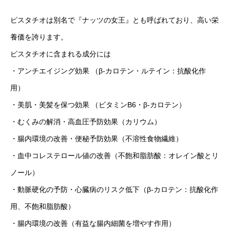
ピスタチオは別名で『ナッツの女王』とも呼ばれており、高い栄
養価を誇ります。
ピスタチオに含まれる成分には
・アンチエイジング効果 （β-カロテン・ルテイン：抗酸化作
用）
・美肌・美髪を保つ効果 （ビタミンB6・β-カロテン）
・むくみの解消・高血圧予防効果（カリウム）
・腸内環境の改善・便秘予防効果（不溶性食物繊維）
・血中コレステロール値の改善（不飽和脂肪酸：オレイン酸とリ
ノール）
・動脈硬化の予防・心臓病のリスク低下（β-カロテン：抗酸化作
用、不飽和脂肪酸）
・腸内環境の改善（有益な腸内細菌を増やす作用）