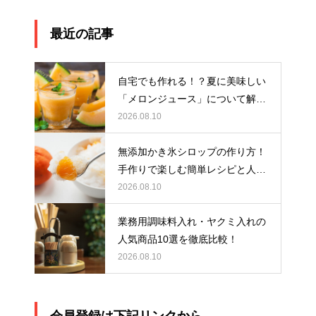
最近の記事
自宅でも作れる！？夏に美味しい
「メロンジュース」について解
説！
2026.08.10
無添加かき氷シロップの作り方！
手作りで楽しむ簡単レシピと人気
フレーバーを紹介
2026.08.10
業務用調味料入れ・ヤクミ入れの
人気商品10選を徹底比較！
2026.08.10