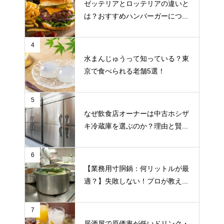
ゼッテリアとロッテリアの違いと
は？おすすめハンバーガーにつ...
4
水まんじゅうって知っている？東
京で食べられる老舗5選！
5
なぜ飲食店オーナーは中古ホシザ
キ冷蔵庫を選ぶのか？理由と賢...
6
【業務用寸胴鍋：何リットルが最
適？】失敗しない！プロが教え...
7
居酒屋で原価率が低いドリンク・