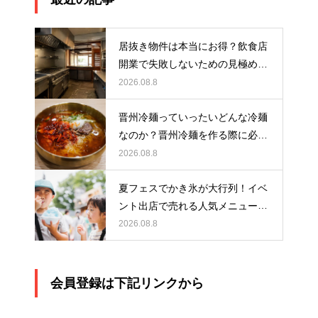
居抜き物件は本当にお得？飲食店
開業で失敗しないための見極め方
と厨房機器選びを解説
2026.08.8
晋州冷麺っていったいどんな冷麺
なのか？晋州冷麺を作る際に必要
なアイテムとは？
2026.08.8
夏フェスでかき氷が大行列！イベ
ント出店で売れる人気メニュー作
りのポイント
2026.08.8
会員登録は下記リンクから