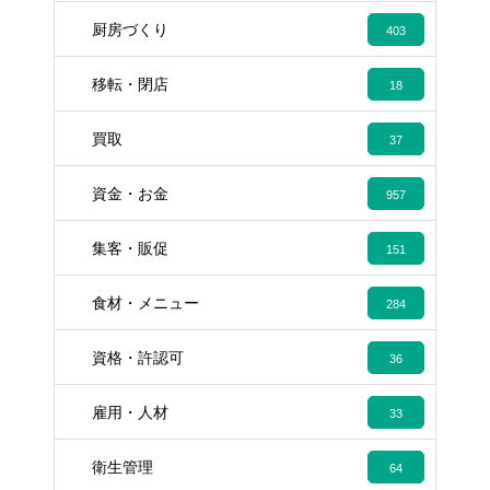
厨房づくり
403
移転・閉店
18
買取
37
資金・お金
957
集客・販促
151
食材・メニュー
284
資格・許認可
36
雇用・人材
33
衛生管理
64