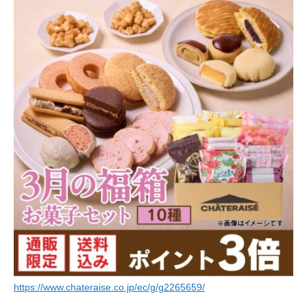
https://www.chateraise.co.jp/ec/g/g2265659/