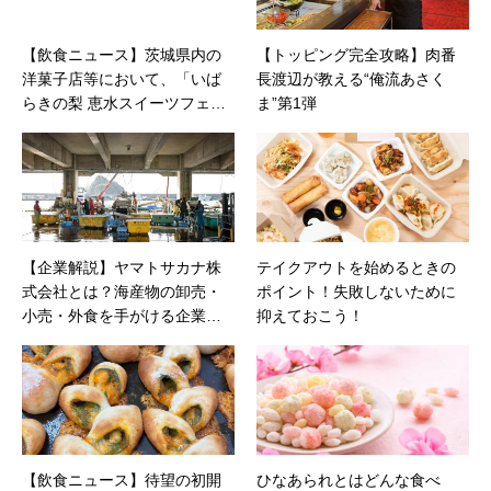
【飲食ニュース】茨城県内の
【トッピング完全攻略】肉番
洋菓子店等において、「いば
長渡辺が教える“俺流あさく
らきの梨 恵水スイーツフェ
ま”第1弾
ア」を9月1日(月)から9月14日
(日)まで開催
【企業解説】ヤマトサカナ株
テイクアウトを始めるときの
式会社とは？海産物の卸売・
ポイント！失敗しないために
小売・外食を手がける企業の
抑えておこう！
全貌
【飲食ニュース】待望の初開
ひなあられとはどんな食べ