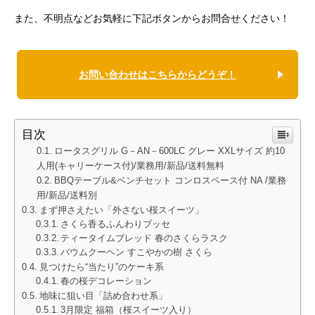
また、不明点などお気軽に下記ボタンからお問合せください！
お問い合わせはこちらからどうぞ！
目次
ロータスグリル G－AN－600LC グレー XXLサイズ 約10
人用(キャリーケース付)/業務用/新品/送料無料
BBQテーブル&ベンチセット コンロスペース付 NA /業務
用/新品/送料別
まず押さえたい「外さない桜スイーツ」
さくら香るふんわりブッセ
ティータイムブレッド 春のさくらラスク
バウムクーヘン すこやかの樹 さくら
見つけたら“当たり”のケーキ系
春の桜デコレーション
地味に狙い目「詰め合わせ系」
3月限定 福箱（桜スイーツ入り）