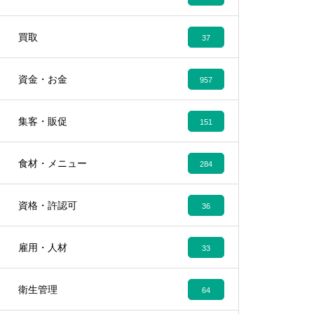
買取
37
資金・お金
957
集客・販促
151
食材・メニュー
284
資格・許認可
36
雇用・人材
33
衛生管理
64